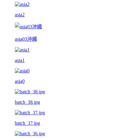
asia2
asia03沖繩
asia1
asia0
batch_38.jpg
batch_37.jpg