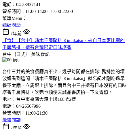
電話：04-23937141
營業時間：11:00-14:00 | 17:00-22:00
菜單Menu：
繼續閱讀
7年前
【食】【台中】晴木千層豬排 Kimukatsu，來自日本惠比壽的
千層豬排，還有台灣限定口味塔香
台中｛日式｝
美味食記
台中三井的美食餐廳真不少，幾乎每間都在排隊! 豬排控的壞
波妞看到這間「晴木千層豬排 Kimukatsu」就忘記才剛吃過早
餐不太餓，立馬跟上排隊。而且台中三井還有日本沒有的口味
塔香千層豬排，吃完也順便去誠品書店拍一下文青照。
地址：台中市臺灣大道十段168號2樓
電話：04-26567996
營業時間：11:00-21:30
繼續閱讀
7年前