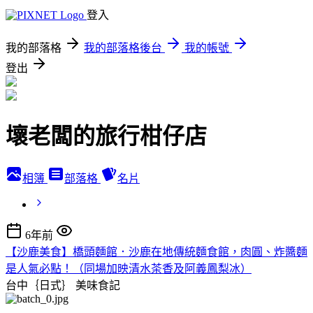
登入
我的部落格
我的部落格後台
我的帳號
登出
壞老闆的旅行柑仔店
相簿
部落格
名片
6年前
【沙鹿美食】橋頭麵館．沙鹿在地傳統麵食館，肉圓、炸醬麵
是人氣必點！（同場加映清水茶香及阿義鳳梨冰）
台中｛日式｝
美味食記