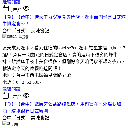
繼續閱讀
8年前
【食】【台中】勝天牛カツ定食專門店．逢甲商圈也有日式炸
牛排定食～！
台中｛日式｝
美味食記
這天來到逢甲，看到住宿的hotel se7en 逢甲 福星旅店 （hotel 7
逢甲 旁有一間氣派的日式定食店，賣的是時下很夯的炸牛
排，雖然逢甲夜市美食很多，但剛好今天咱們家不想吃夜市，
就決定今天的晚餐吃這間吧！
地址：台中市西屯區福星北路57號
電話：04-2452 5867
繼續閱讀
8年前
【食】【台中】鵝房宮公益路旗艦店，用料實在、外場要加
油，環境很有日式氛圍
台中｛日式｝
美味食記