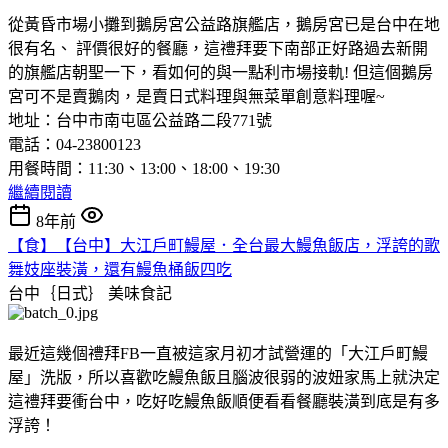
從黃昏市場小攤到鵝房宮公益路旗艦店，鵝房宮已是台中在地
很有名、 評價很好的餐廳，這禮拜要下南部正好路過去新開
的旗艦店朝聖一下，看如何的與一點利市場接軌! 但這個鵝房
宮可不是賣鵝肉，是賣日式料理與無菜單創意料理喔~
地址：台中市南屯區公益路二段771號
電話：04-23800123
用餐時間：11:30、13:00、18:00、19:30
繼續閱讀
8年前
【食】【台中】大江戶町鰻屋．全台最大鰻魚飯店，浮誇的歌
舞妓座裝潢，還有鰻魚桶飯四吃
台中｛日式｝
美味食記
最近這幾個禮拜FB一直被這家月初才試營運的「大江戶町鰻
屋」洗版，所以喜歡吃鰻魚飯且腦波很弱的波妞家馬上就決定
這禮拜要衝台中，吃好吃鰻魚飯順便看看餐廳裝潢到底是有多
浮誇！