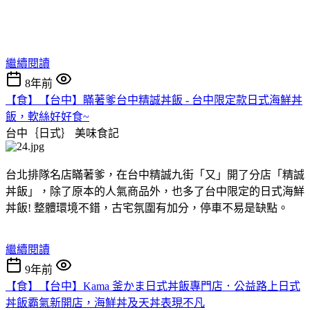
繼續閱讀
8年前
【食】【台中】瞞著爹台中精誠丼飯 - 台中限定款日式海鮮丼
飯，軟絲好好食~
台中｛日式｝
美味食記
台北排隊名店瞞著爹，在台中精誠九街「又」開了分店「精誠
丼飯」，除了原本的人氣商品外，也多了台中限定的日式海鮮
丼飯! 整體環境不錯，古宅氛圍有加分，停車不易是缺點。
繼續閱讀
9年前
【食】【台中】Kama 釜かま日式丼飯專門店．公益路上日式
丼飯霸氣新開店，海鮮丼及天丼表現不凡