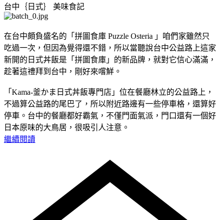
台中｛日式｝
美味食記
在台中頗負盛名的「拼圖食庫 Puzzle Osteria 」咱們家雖然只
吃過一次，但因為覺得還不錯，所以當聽說台中公益路上這家
新開的日式丼飯是「拼圖食庫」的新品牌，就對它信心滿滿，
趁著這禮拜到台中，剛好來嚐鮮。
「Kama-釜かま日式丼飯專門店」位在餐廳林立的公益路上，
不過算公益路的尾巴了，所以附近路邊有一些停車格，還算好
停車。台中的餐廳都好霸氣，不僅門面氣派，門口還有一個好
日本原味的大鳥居，很吸引人注意。
繼續閱讀