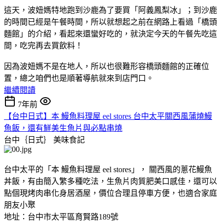
這天，波妞媽特地跑到沙鹿為了要買「阿義鳳梨冰」；到沙鹿
的時間已經是午餐時間，所以就想起之前在網路上看過「橋頭
麵館」的介紹，看起來還蠻好吃的，就決定今天的午餐先吃這
間，吃完再去買飲料！
因為波妞媽不是在地人，所以也很難形容橋頭麵館的正確位
置，總之咱們也是順著導航就來到店門口。
繼續閱讀
7年前
【台中日式】本 鰻魚料理屋 eel stores 台中太平關西風蒲燒鰻
魚飯，還有鮮美生魚片與必點串燒
台中｛日式｝
美味食記
台中太平的「本 鰻魚料理屋 eel stores」， 關西風的蔥花鰻魚
丼飯，有由簡入繁多種吃法，生魚片肉質肥美口感佳，還可以
點個現烤肉串化身居酒屋，價位合理且停車方便，也適合家庭
朋友小聚
地址：台中市太平區育賢路189號