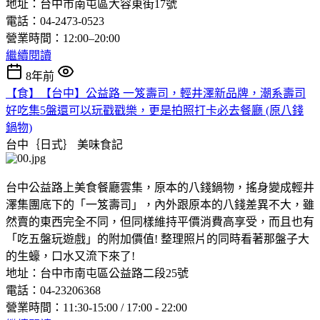
地址：台中市南屯區大容東街17號
電話：04-2473-0523
營業時間：12:00–20:00
繼續閱讀
8年前
【食】【台中】公益路 一笈壽司，輕井澤新品牌，潮系壽司
好吃集5盤還可以玩戳戳樂，更是拍照打卡必去餐廳 (原八錢
鍋物)
台中｛日式｝
美味食記
台中公益路上美食餐廳雲集，原本的八錢鍋物，搖身變成輕井
澤集團底下的「一笈壽司」，內外跟原本的八錢差異不大，雖
然賣的東西完全不同，但同樣維持平價消費高享受，而且也有
「吃五盤玩遊戲」的附加價值! 整理照片的同時看著那盤子大
的生蠔，口水又流下來了!
地址：台中市南屯區公益路二段25號
電話：04-23206368
營業時間：11:30-15:00 / 17:00 - 22:00