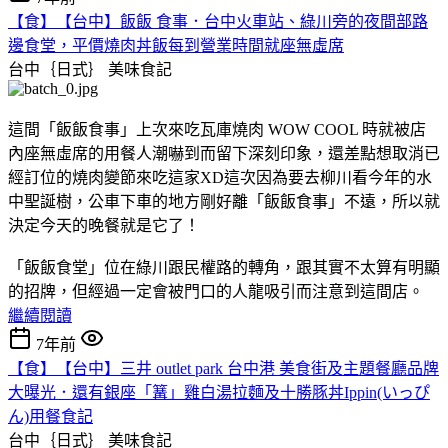
【食】【台中】飯飯 食事．台中火車站、綠川旁的夜間部路
邊食堂，平價燒肉丼飯每到營業時間就座無虛席
台中｛日式｝
美味食記
這間「飯飯食事」上次來吃瓦庫燒肉 WOW COOL 時就被店
內座無虛席的用餐人潮嚇到而留下深刻印象，還差點想取消已
經訂位的燒肉變節來吃這家XD這次因為要去柳川看今年的水
中聖誕樹，公車下車的地方剛好離「飯飯食事」不遠，所以就
決定今天的晚餐就是它了！
「飯飯食堂」位在綠川跟民權路的轉角，跟其實不太算有明顯
的招牌，但經過一定會被門口的人龍吸引而注意到這間店。
繼續閱讀
7年前
【食】【台中】三井 outlet park 台中港 美食街及主題餐廳品牌
大曝光．還有銀座「篝」雞白湯拉麵及十勝豚丼Ippin(いっぴ
ん)用餐食記
台中｛日式｝
美味食記