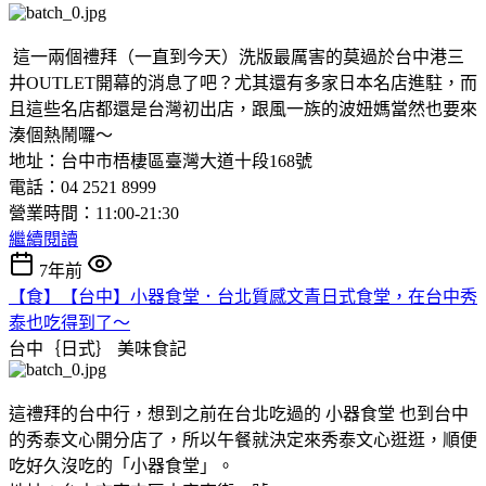
這一兩個禮拜（一直到今天）洗版最厲害的莫過於台中港三
井OUTLET開幕的消息了吧？尤其還有多家日本名店進駐，而
且這些名店都還是台灣初出店，跟風一族的波妞媽當然也要來
湊個熱鬧囉～
地址：台中市梧棲區臺灣大道十段168號
電話：04 2521 8999
營業時間：11:00-21:30
繼續閱讀
7年前
【食】【台中】小器食堂．台北質感文青日式食堂，在台中秀
泰也吃得到了～
台中｛日式｝
美味食記
這禮拜的台中行，想到之前在台北吃過的 小器食堂 也到台中
的秀泰文心開分店了，所以午餐就決定來秀泰文心逛逛，順便
吃好久沒吃的「小器食堂」。