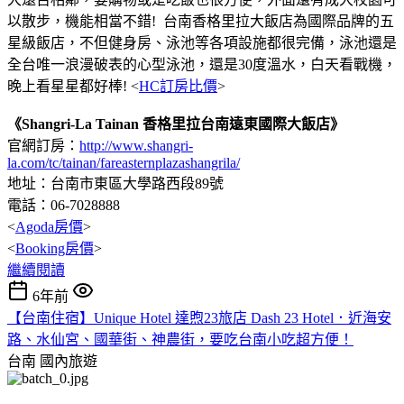
以散步，機能相當不錯! 台南香格里拉大飯店為國際品牌的五
星級飯店，不但健身房、泳池等各項設施都很完備，泳池還是
全台唯一浪漫破表的心型泳池，還是30度溫水，白天看戰機，
晚上看星星都好棒! <
HC訂房比價
>
《Shangri-La Tainan 香格里拉台南遠東國際大飯店》
官網訂房：
http://www.shangri-
la.com/tc/tainan/fareasternplazashangrila/
地址：台南市東區大學路西段89號
電話：06-7028888
<
Agoda房價
>
<
Booking房價
>
繼續閱讀
6年前
【台南住宿】Unique Hotel 達煦23旅店 Dash 23 Hotel．近海安
路、水仙宮、國華街、神農街，要吃台南小吃超方便！
台南
國內旅遊