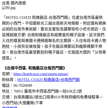
台南
國內旅遊
「HOTEL COZZI 和逸飯店-台南西門館」位處台南市區最熱
鬧的小西門，不但跟新光三越台南新天地相鄰，附近還有網美
必拍的台南市美術館，要去友愛街及國華街吃小吃也很近，住
這裡超級方便! 台南和逸飯店有超豐富的親子設施，這次我們
入住的還是與美國卡通頻道聯名的主題房，入住有送卡通人物
抱枕，小孩完全被收服。孩子在飯店裡都玩到瘋那裡都不想
去，是台南市區最受歡迎的親子飯店，也是超大間的「父母寄
放區」。
《台南中西區- 和逸飯店台南西門館》
官網：
https://hotelcozzi.com/ximen-tainan/
粉絲頁：
HOTEL COZZI 和逸飯店•台南西門館
電話：06-7026699
地址：70051 臺南市中西區西門路一段658之2號
交通：台南高鐵站2號出口搭乘H31市政府線的免費接駁車->
小西門站(大億麗緻)下車