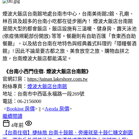
煙波大飯店台南館地處台南市中心，台南美術館2館、孔廟、
林百貨及超多的台南小吃都在徒步圈內！ 煙波大飯店台南館
是間大型的都會飯店，飯店設施有三溫暖、健身房、露天泳池
(依疫情規範部份開放) 等等。餐廳則有自助百匯「食東西自助
餐廳」，以及結合台南在地特色與經典義式料理的「隱糧餐酒
館」! 因此不論是要古都之旅、美食放空之旅、購物血拼之
旅，台南煙波大飯店都能滿足。
《台南小西門住宿- 煙波大飯店台南館》
官網訂房：
https://tainan.lakeshore.com.tw
粉絲專頁：
煙波大飯店台南館
地址：台南市中西區永福路一段269號
電話：06-2156000
<
Booking 房價
> || <
Agoda 房價
>
繼續閱讀
4年前
【台南住宿】捷絲旅 台南十鼓館．旁邊就是十鼓仁糖文創園