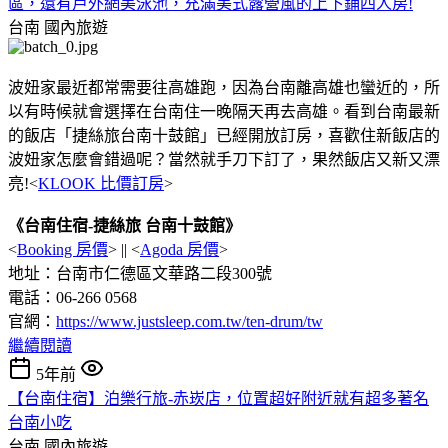
區，還有戶外網美泳池，充滿美式露營風的上下鋪四人房!
台南
國內旅遊
波妞家最近都常需要往高雄跑，因為台南離高雄也蠻近的，所
以有時候就會選擇在台南住一晚隔天再去高雄。看到台南最新
的飯店「捷絲旅台南十鼓館」已經開放訂房，喜歡住新飯店的
波妞家怎麼會錯過呢？當然就手刀下訂了，果然飯店又新又漂
亮!<
KLOOK 比價訂房
>
《台南住宿-捷絲旅 台南十鼓館》
<
Booking 房價
> || <
Agoda 房價
>
地址：台南市仁德區文華路二段300號
電話：06-266 0568
官網：
https://www.justsleep.com.tw/ten-drum/tw
繼續閱讀
5年前
【台南住宿】泊樂行旅-赤崁店，位置超好附近就有超多著名
台南小吃
台南
國內旅遊