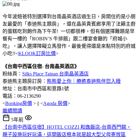
今年波妞爸特別選擇到台南晶英酒店過生日，房間住的是小朋
友最愛的「泰迪熊主題房」，還在晶英貴賓廊享用了法籍主廚
的蛋糕吃到飽作為下午茶! 一切都很棒，但有個選擇難題是早
餐有一樓的「ROBIN’S 牛排館」跟二樓宴會廳的「府城小
吃」，讓人選擇障礙立馬發作，最後覺得還是來點特別的府城
小吃!!<
KLOOK訂房比價
>
《台南中西區住宿- 台南晶英酒店》
粉絲頁：
Silks Place Tainan 台南晶英酒店
泰迪熊主題房訂房：
熊熊愛上你｜療癒泰迪熊伴您入睡
地址：台南市中西區和意路1號
電話：06-2136290
<
Booking房價
> || <
Agoda 房價
>
繼續閱讀
5年前
【台南中西區住宿】HOTEL COZZI 和逸飯店-台南西門館，
親子設施玩好玩滿，這間飯店根本就是超大型父母寄放區