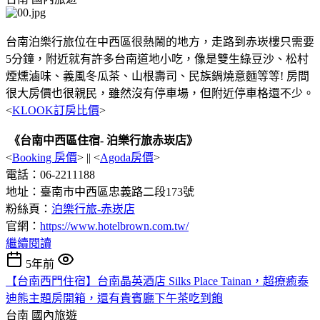
台南泊樂行旅位在中西區很熱鬧的地方，走路到赤崁樓只需要
5分鐘，附近就有許多台南道地小吃，像是雙生綠豆沙、松村
煙燻滷味、義風冬瓜茶、山根壽司、民族鍋燒意麵等等! 房間
很大房價也很親民，雖然沒有停車場，但附近停車格還不少。
<
KLOOK訂房比價
>
《台南中西區住宿- 泊樂行旅赤崁店》
<
Booking 房價
> || <
Agoda房價
>
電話：06-2211188
地址：臺南市中西區忠義路二段173號
粉絲頁：
泊樂行旅-赤崁店
官網：
https://www.hotelbrown.com.tw/
繼續閱讀
5年前
【台南西門住宿】台南晶英酒店 Silks Place Tainan，超療癒泰
迪熊主題房開箱，還有貴賓廳下午茶吃到飽
台南
國內旅遊