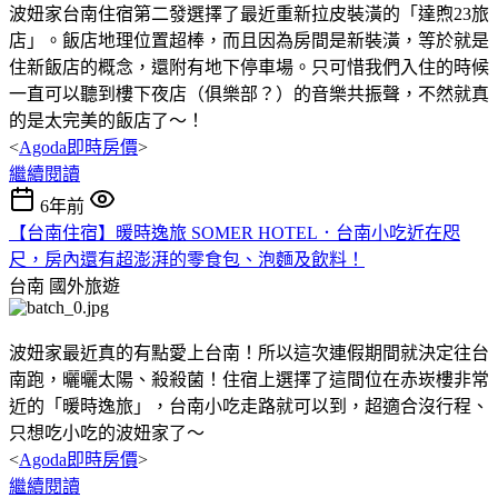
波妞家台南住宿第二發選擇了最近重新拉皮裝潢的「達煦23旅
店」。飯店地理位置超棒，而且因為房間是新裝潢，等於就是
住新飯店的概念，還附有地下停車場。只可惜我們入住的時候
一直可以聽到樓下夜店（俱樂部？）的音樂共振聲，不然就真
的是太完美的飯店了～！
<
Agoda即時房價
>
繼續閱讀
6年前
【台南住宿】暖時逸旅 SOMER HOTEL．台南小吃近在咫
尺，房內還有超澎湃的零食包、泡麵及飲料！
台南
國外旅遊
波妞家最近真的有點愛上台南！所以這次連假期間就決定往台
南跑，曬曬太陽、殺殺菌！住宿上選擇了這間位在赤崁樓非常
近的「暖時逸旅」，台南小吃走路就可以到，超適合沒行程、
只想吃小吃的波妞家了～
<
Agoda即時房價
>
繼續閱讀