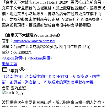
「台南天下大飯店Provintia Hotel」2020年暑假推出全新客房，
充滿了文青且懷舊的古城風格，加上飯店位置超好，臨近赤崁
樓，附近美食小吃超級多，排隊名店葡吉麵包更是在樓下而
已，要搶秒殺羅宋絕對贏在起跑點! 至於飯店的圓頂西餐廳，
因為搬到頂樓，景觀超好變成台南很棒約會聚餐餐廳!
《台南天下大飯店Provintia Hotel》
官網：
http://www.laplaza.com.tw/
地址：台南市北區成功路202號(飯店門口位於長北街)
電話：06-2290271
<
Agoda房價
> || <
Booking房價
>
繼續閱讀
5年前
【台南住宿】台南道達旅店 D.D HOTEL．近保安路、國華
街、正興街、海安路…，可以玩水的河樂廣場就在旁邊
台南
國內旅遊
波妞媽這次有事要到台南出差，所以拋家棄波妞一個人外宿。