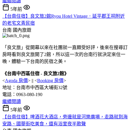
繼續閱讀
5年前
【台南住宿】良文旅2館Ryou Hotel Vintage．延平郡王祠附近
的老宅文青民宿
台南
國內旅遊
「良文旅」從開幕以來在社團就一直頗受好評，後來在搜尋訂
房時看到良文旅開了2館，所以這一次的台南行就決定來住一
晚，體驗一下台南的民宿之美。
《台南中西區住宿 - 良文旅2館》
<
Agoda 房價
> || <
Booking 房價
>
地址：台南市中西區大埔街32號
電話：0963-080-190
繼續閱讀
5年前
【台南住宿】啤酒花大酒店，旁邊就是河樂廣場，走路就到海
安路、國華街吃美食，還有浴室夜半歌聲