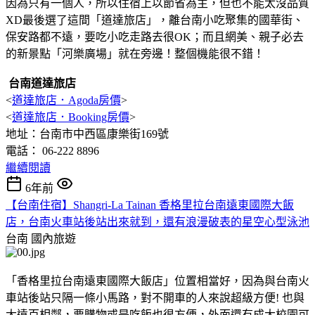
因為只有一個人，所以住宿上以節省為主，但也不能太沒品質
XD最後選了這間「道達旅店」，離台南小吃聚集的國華街、
保安路都不遠，要吃小吃走路去很OK；而且網美、親子必去
的新景點「河樂廣場」就在旁邊！整個機能很不錯！
台南道達旅店
<
道達旅店．Agoda房價
>
<
道達旅店．Booking房價
>
地址：台南市中西區康樂街169號
電話： 06-222 8896
繼續閱讀
6年前
【台南住宿】Shangri-La Tainan 香格里拉台南遠東國際大飯
店，台南火車站後站出來就到，還有浪漫破表的星空心型泳池
台南
國內旅遊
「香格里拉台南遠東國際大飯店」位置相當好，因為與台南火
車站後站只隔一條小馬路，對不開車的人來說超級方便! 也與
大遠百相鄰，要購物或是吃飯也很方便，外面還有成大校園可