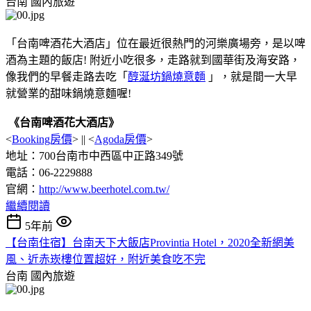
台南
國內旅遊
「台南啤酒花大酒店」位在最近很熱門的河樂廣場旁，是以啤
酒為主題的飯店! 附近小吃很多，走路就到國華街及海安路，
像我們的早餐走路去吃「
醇涎坊鍋燒意麵
」，就是間一大早
就營業的甜味鍋燒意麵喔!
《台南啤酒花大酒店》
<
Booking房價
> || <
Agoda房價
>
地址：700台南市中西區中正路349號
電話：06-2229888
官網：
http://www.beerhotel.com.tw/
繼續閱讀
5年前
【台南住宿】台南天下大飯店Provintia Hotel，2020全新網美
風、近赤崁樓位置超好，附近美食吃不完
台南
國內旅遊