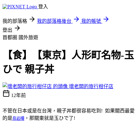
登入
我的部落格
我的部落格後台
我的帳號
登出
首都圈
國外旅遊
【食】【東京】人形町名物-玉
ひで 親子丼
壞老闆的旅行柑仔店
12年前
不管在日本或是在台灣，親子丼都很容易吃到! 如果關西最愛
的是
，那關東就是玉ひで了!
鳥岩樓