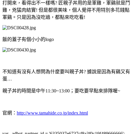
打開來，看得出不一樣嗎? 匠親子丼用的是軍雞，軍鷄就是鬥
雞，兇猛肉結實! 但是都很美味，個人覺得不用特別多花錢點
軍鷄。只是因為沒吃過，都點來吃吃看!
飯的蓋子有個小小的logo
不知道有沒有人想問為什麼要叫親子丼? 據說是因為有鷄又有
蛋…
親子丼的時間是中午11:30~13:00；要吃要早點來排隊喔~
官網：
http://www.tamahide.co.jp/index.html
var _adbot_partner_id = '6335037e6737cf8a3f0c19f489666666';