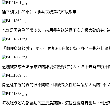
除了調味料開水外，也有天婦羅花可以取用
也許是因為剛開蠻多久，來用餐有送這個下次升級大碗的券! 
「咖哩烏龍麵(中)」$139，再加$69升級套餐，多了一瓶飲料
這塊被當成天婦羅來炸的雞塊還蠻好吃的喔，咬下去有會噴汁
像這樣中碗的真的很不夠吃，即使是女性也建議點大碗的! 不
每次吃うどん都會點的豆皮烏龍麵，這個豆皮沒有甜味，倒是