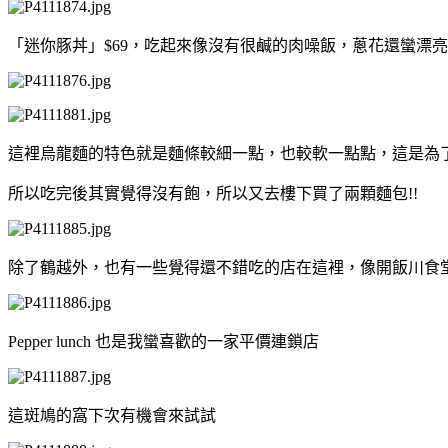
「迷你豚丼」$69，吃起來像沒有很鹹的肉噪飯，蔥花還蠻漂亮
這裡烏龍麵的特色就是麵條較細一點，也較軟一點點，這是為了
所以吃完後其實覺得沒有飽，所以又去樓下買了兩顆麵包!!
除了鶴越外，也有一些覺得還不錯吃的店在這裡，像開飯川食
Pepper lunch 也是我蠻喜歡的一家平價連鎖店
這斑鳩的窩下次有機會來試試