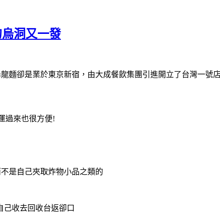
的烏洞又一發
烏龍麵卻是業於東京新宿，由大成餐飲集團引進開立了台灣一號店
運過來也很方便!
而不是自己夾取炸物小品之類的
自己收去回收台返卻口