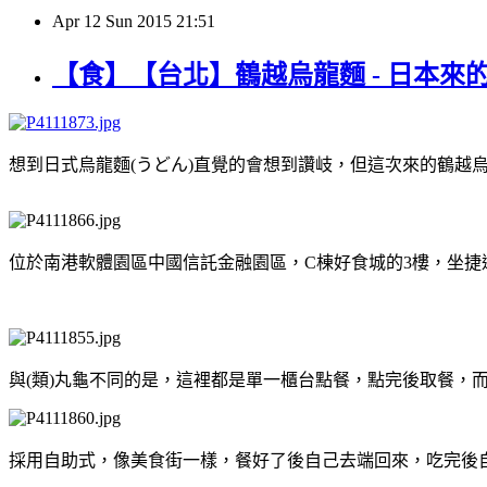
Apr
12
Sun
2015
21:51
【食】【台北】鶴越烏龍麵 - 日本來
想到日式烏龍麵(うどん)直覺的會想到讚岐，但這次來的鶴越
位於南港軟體園區中國信託金融園區，C棟好食城的3樓，坐捷
與(類)丸龜不同的是，這裡都是單一櫃台點餐，點完後取餐，
採用自助式，像美食街一樣，餐好了後自己去端回來，吃完後