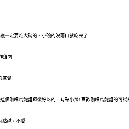
建議一定要吃大碗的，小碗的沒兩口就吃完了
跟炸雞肉
的感覺
過這個咖哩烏龍麵還蠻好吃的，有點小辣! 喜歡咖哩烏龍麵的可試
有點鹹，不愛…