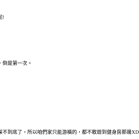
!
，倒是第一次。
踩不到底了，所以咱們家只能游橫的，都不敢遊到健身房那邊X