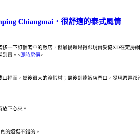
Rimping Chiangmai．很舒適的泰式風情
奢侈一下訂個奢華的飯店，但最後還是得跟現實妥協XD在定房
踩到雷。<
即時房價
>
或山裡面，然後很大的渡假村；最後到達飯店門口，發現週遭都
時放下心來。
價，真的還挺不錯的。