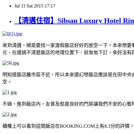
Jul
11
Sat
2015
17:17
【清邁住宿】Sibsan Luxury Hotel 
來到清邁，總是要找一家渡假飯店好好的放空一下。本來想要
元，在還搞不清楚飯店的地理位置下，就匆匆下訂，幸好沒有
明知道飯店離市區不近，所以本來還幻想飯店應該是在田中央
空。
不過，進到飯店內，友善及態度良好的門房讓我們不安的心暫
櫃檯上可以看到這間飯店在BOOKING.COM上有8.3分的評