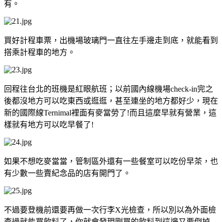
有。
買好計程車票，出機場玻璃門一直往左手邊走到底，就能看到
搭乘計程車的地方。
回程往台北的班機是紅眼航班；以前國內線機場check-in完之
後都沒地方可以吃東西或逛逛，甚至連坐的地方都好少，現在
新的國際線Ternimal裡面有麥當勞了!而且這麼早就有營業，這
樣就有地方可以吃早餐了!
如果不想吃麥當當，管制區外還有一些餐室可以吃份早茶，也
有少數一些賣紀念品的店有開門了。
不過要登機前還要再做一次行李X光檢查，所以別以為外面檢
查過就能買飲料了，你就會發現剛買的飲料到這邊又要倒掉