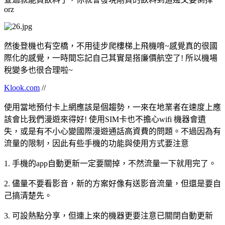
orz
然後登機也有空橋，不用徒步爬樓梯上飛機唷~感覺真的很國
際化的感覺，一時間忘記自己其實是搭廉價航空了! 所以機場
稅變多也很合理啦~
Klook.com
//
使用當地預付卡上網應該是個趨勢，一來在地業者在速度上應
該會比我們漫遊來得好! 使用SIM卡也不擔心wifi 機器會遺
失，或是有不小心變國際漫遊通話高資費的問題。不過因為有
流量的限制，因此有些手機的功能與使用方式要注意
1. 手機的app自動更新一定要關掉，不然流量一下就用完了。
2. 儘量不要看影音，新的方案好像有送影音流量，但還是要自
己搞清楚先。
3. 可設熱點分享，但連上來的機器更要注意已關閉自動更新