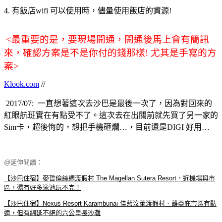
4. 有飯店wifi 可以使用時，儘量使用飯店的資源!
<最重要的是，要現場開通，開通後馬上會有簡訊
來，確認方案是不是你付的錢那樣! 尤其是手寫的方
案>
Klook.com
//
2017/07: 一直想著這次去沙巴是最後一次了，因為對回來的
紅眼航班實在有點受不了。這次去在出關前就先買了另一家的
Sim卡，超後悔的，想把手機砸爛…，目前還是DIGI 好用…
@延伸閱讀：
【沙巴住宿】麥哲倫絲綢渡假村 The Magellan Sutera Resort．近機場與市
區，還有好多泳池玩不完！
【沙巴住宿】Nexus Resort Karambunai 佳藍汶萊渡假村．離亞庇市區有點
遠，但有綿延不絕的六公里長沙灘