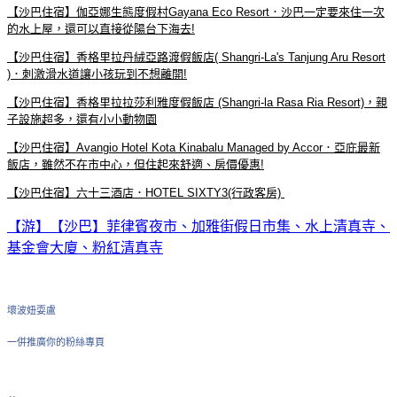
【沙巴住宿】伽亞娜生態度假村Gayana Eco Resort．沙巴一定要來住一次
的水上屋，還可以直接從陽台下海去!
【沙巴住宿】香格里拉丹絨亞路渡假飯店( Shangri-La's Tanjung Aru Resort
)．刺激滑水道讓小孩玩到不想離開!
【沙巴住宿】香格里拉拉莎利雅度假飯店 (Shangri-la Rasa Ria Resort)，親
子設施超多，還有小小動物園
【沙巴住宿】Avangio Hotel Kota Kinabalu Managed by Accor．亞庇最新
飯店，雖然不在市中心，但住起來舒適、房價優惠!
【沙巴住宿】六十三酒店．HOTEL SIXTY3(行政客房)
【游】【沙巴】菲律賓夜市、加雅街假日市集、水上清真寺、
基金會大廈、粉紅清真寺
壞波妞耍盧
一併推廣你的粉絲專頁