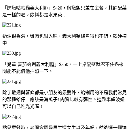
「奶燉咕咕雞義大利麵」$420，與燉飯只差在主餐，其餘配菜
是一樣的喔。飲料都是水果茶…
奶油很香濃，雞肉也很入味，義大利麵條煮得也不錯，軟硬適
中
「兒童-蕃茄蛤蜊義大利麵」$350，一上桌隔壁就忍不住過來
問能不能借他拍照一下。
除了雞翅與薯條都是小朋友的最愛外，蛤蜊用的不是我們常見
的那種蛤仔，應該是海瓜子! 肉質比較有彈性。這整車盧波妞
可以自己吃光光喔!!
點兒童餐時，老闆會問是男生還女生以及年紀，然後選一個適