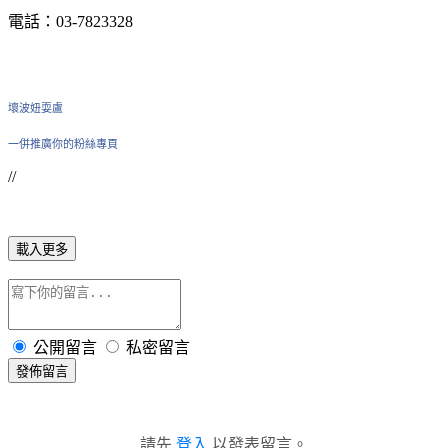
電話：03-7823328
壞波妞耍盧
一併推廣你的粉絲專頁
//
載入更多
公開留言
私密留言
發佈留言
請先
登入
以發表留言。