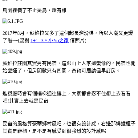
鳥園裡養了不止是鳥，還有雞
2017年8月，蘇維拉又多了這個超長溜滑梯，所以人潮又更爆
了啦~~(感謝
1+1=3。小Yo之家
借照片)
蘇維拉莊園其實另有民宿，這跟山上人家還蠻像的。民宿也開
始營運了，但房間數只有四間，奇貨可居請儘早訂房。
進餐廳時會有個樓梯通往樓上，大家都會忍不住想上去看看
吧!其實上去就是民宿
民宿的風格算豪華鄉村風吧，也很有設計感，右邊那排鐵櫃子
其實是鞋櫃，是不是有感受到很強烈的設計感呢