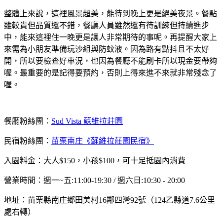
整體上來說，這裡風景超美，能待到晚上更是絕美夜景。餐點
雖較貴但品質還不錯，餐廳人員雖然還有待訓練但持續進步
中，能來這裡住一晚更是讓人非常期待的事呢。再提醒大家上
來需為小朋友準備玩沙組與防蚊液。因為路有點抖且不太好
開，所以要檢查好車況，也因為餐廳不能刷卡所以現金要帶夠
喔。最重要的是記得要預約，否則上得來進不來就非常殘念了
喔。
餐廳粉絲團：
Sud Vista 蘇維拉莊園
民宿粉絲團：
苗栗南庄《蘇維拉莊園民宿》
入園料金：大人$150，小孩$100，可十足抵園內消費
營業時間：週一~五:11:00-19:30 / 週六日:10:30 - 20:00
地址：苗栗縣南庄鄉田美村16鄰四灣92號（124乙縣道7.6公里
處右轉）