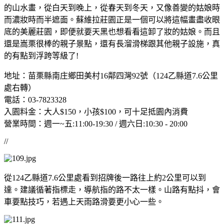
的山水畫，從白天到晚上，從春天到冬天，又像善變的姑娘時
而濃妝時而半遮面。蘇維拉莊園正是一個可以將這幅畫盡收眼
底的美麗莊園，即便就要天黑也想看看這卸了妝的姑娘。而且
還是嵩栗很棒的親子景點，還有長溜滑梯跟其他親子設施，真
的有點到浮跨等級了!
地址：苗栗縣南庄鄉田美村16鄰四灣92號（124乙縣道7.6公里
處右轉）
電話：03-7823328
入園料金：大人$150，小孩$100，可十足抵園內消費
營業時間：週一~五:11:00-19:30 / 週六日:10:30 - 20:00
//
從124乙縣道7.6公里處看到招牌後一路往上約2公里可以到
達。建議循著指標走，導航指的路不太一樣。山路有點抖，會
車要點技巧，若遇上天雨路滑要更小心一些。