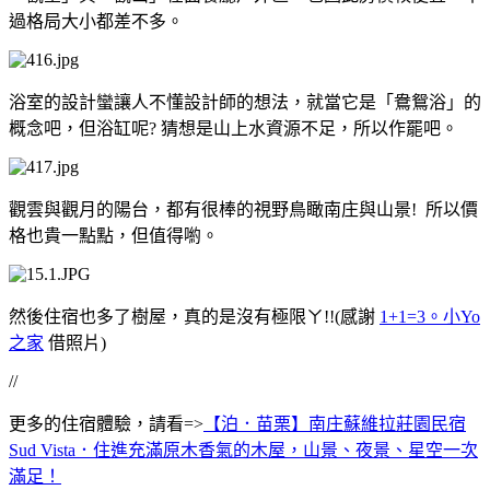
過格局大小都差不多。
浴室的設計蠻讓人不懂設計師的想法，就當它是「鴦鴛浴」的
概念吧，但浴缸呢? 猜想是山上水資源不足，所以作罷吧。
觀雲與觀月的陽台，都有很棒的視野鳥瞰南庄與山景! 所以價
格也貴一點點，但值得喲。
然後住宿也多了樹屋，真的是沒有極限ㄚ!!(感謝
1+1=3。小Yo
之家
借照片)
//
更多的住宿體驗，請看=>
【泊．苗栗】南庄蘇維拉莊園民宿
Sud Vista．住進充滿原木香氣的木屋，山景、夜景、星空一次
滿足！