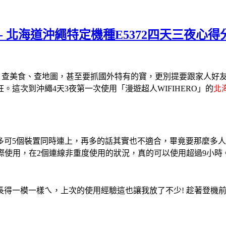
 - 北海道沖繩特定機種E5372四天三夜心得
查美食、查地圖，甚至要抓國外特有的寶，更別提要跟家人好友L
這次到沖繩4天3夜第一次使用「漫遊超人WIFIHERO」的
北
多可5個裝置同時連上，再多的話其實也不適合，畢竟要那麼多
使用，在2個連線非重度使用的狀況，真的可以使用超過9小時。而
一模一樣ㄟ，上次的使用經驗這也讓我放了不少! 趁著登機前先