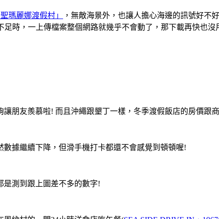
登聖瑪麗娜渡假村」
，無敵海景外，也讓人擔心海邊的訊號好不好。
頻寬不足時，一上傳檔案整個網路就幾乎不會動了，那下載再快也
讓朋友羨慕啦! 而且沖繩跟墾丁一樣，冬季渡假飯店的房價跟商
然數據繼續下降，但滑手機打卡都還不會感覺到頓頓喔!
都是測到跟上圖差不多的數字!