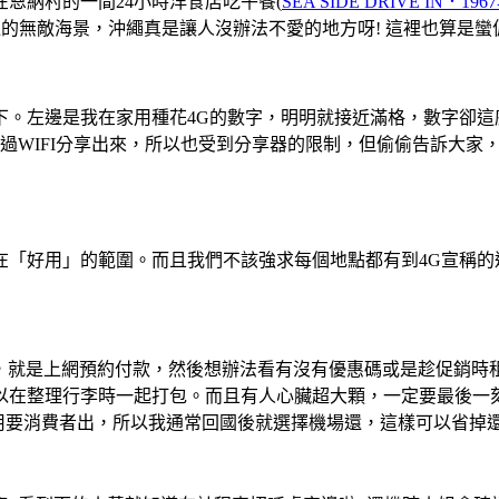
恩納村的一間24小時洋食店吃午餐(
SEA SIDE DRIVE 
敵海景，沖繩真是讓人沒辦法不愛的地方呀! 這裡也算是蠻偏遠的
下。左邊是我在家用種花4G的數字，明明就接近滿格，數字卻這
透過WIFI分享出來，所以也受到分享器的限制，但偷偷告訴大
在「好用」的範圍。而且我們不該強求每個地點都有到4G宣稱的
不多，就是上網預約付款，然後想辦法看有沒有優惠碼或是趁促銷
以在整理行李時一起打包。而且有人心臟超大顆，一定要最後一
用要消費者出，所以我通常回國後就選擇機場還，這樣可以省掉