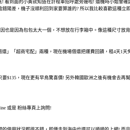
到底! 看到面的小黃就知道在計程車招呼處旁邊啦! 還機時小姐
錯陽差，機子沒順利回到家要算誰的? 所以我比較喜歡這種立
原因也是因為包包太大一個，不想放在行李箱中。像這種尺寸放
借還」「超商宅配」兩種，現在機場借還把運費回饋，租4天1天免
$135，現在更有早鳥驚喜價! 另外韓國歐洲之後有機會去再
ne 或是 粉絲專頁上詢問!
的使用狀況都很不錯，即便走到海中也還可以順順的上網! 而且