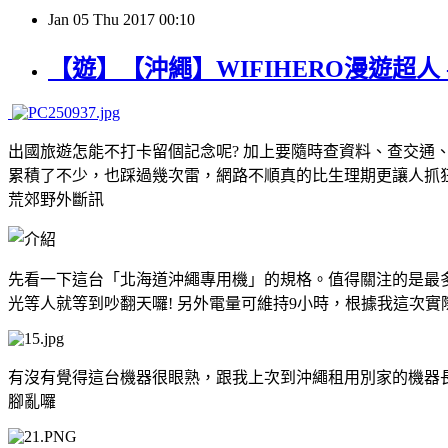
Jan
05
Thu
2017
00:10
【遊】【沖繩】WIFIHERO漫遊超人
出國旅遊怎能不打卡留個記念呢? 加上要隨時查資料、查交通、
累積了不少，也踩過幾次雷，網路不順真的比生理期更讓人抓狂。
荒郊野外斷訊
先看一下這台「北海道沖繩專用機」的規格。值得關注的是最
光等人就等到吵翻天囉! 另外電量可維持9小時，根據我這次實際
有沒有覺得這台機器很眼熟，跟我上次到沖繩租用別家的機器長得
腳亂囉