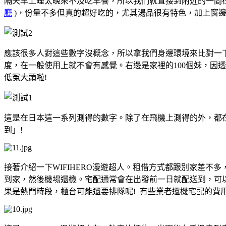
隔天早上睡太晚來不及吃早餐，所以我們就直接到附近的一間在
廳
)，份量不多但真的超好吃的，尤其湯品很有特色，加上窗邊的無
應該很多人對這些數字沒概念，所以拿我們身邊環境來比對一
度，在一般使用上就不會有感覺。右邊是家裡的100個妹，因
低冤大頭啦!
這是在日本這一系列測得的數字。除了在飛機上測得的外，都
到」!
接著介紹一下WIFIHERO漫遊超人。租借方式都跟別家差
到家，然後機場還機。宅配通常會在出發前一日就配送到，可
果是熱門時段，櫃台可能還要排隊呢! 有些業者還機宅配的費