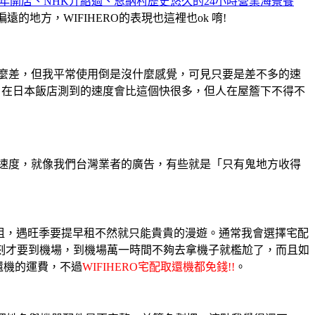
IN．1967年開店、NHK介紹過、恩納村歷史悠久的24小時營業海景餐
地方，WIFIHERO的表現也這裡也ok 唷!
麼差，但我平常使用倒是沒什麼感覺，可見只要是差不多的速
家，在日本飯店測到的速度會比這個快很多，但人在屋簷下不得不
速度，就像我們台灣業者的廣告，有些就是「只有鬼地方收得
時租，遇旺季要提早租不然就只能貴貴的漫遊。通常我會選擇宅配
刻才要到機場，到機場萬一時間不夠去拿機子就檻尬了，而且如
還機的運費，不過
WIFIHERO宅配取還機都免錢!!
。