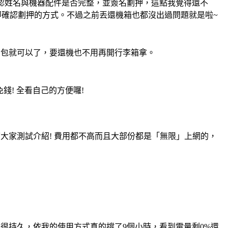
會確認姓名與機器配件是否完整，並簽名劃押，這點我覺得還不
即確認劃押的方式。不過之前丟還機箱也都沒出過問題就是啦~
背包就可以了，要還機也不用再開行李箱拿。
錢! 全看自己的方便囉!
幫大家測試介紹! 費用都不高而且大部份都是「無限」上網的，
很持久，依我的使用方式真的撐了9個小時，看到電量剩0%還