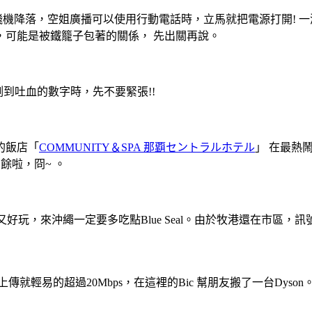
速度。飛機降落，空姐廣播可以使用行動電話時，立馬就把電源打開!
，可能是被鐵籠子包著的關係， 先出關再說。
到吐血的數字時，先不要緊張!!
的飯店「
COMMUNITY＆SPA 那覇セントラルホテル
」 在最熱
餘啦，冏~ 。
又好玩，來沖繩一定要多吃點Blue Seal。由於牧港還在市區，訊
，上傳就輕易的超過20Mbps，在這裡的Bic 幫朋友搬了一台D