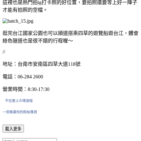
這裡也是熱門拍ig打卡照的好位置，要拍照還要等上好一陣子
才能有拍照的空檔。
逛完台江國家公園也可以順道搭乘四草的遊覽船遊台江，體會
綠色隧道也是很不錯的行程喔～
//
地址：台南市安南區四草大道118號
電話：06-284 2600
營業時間：8:30-17:30
不在崖上の壞波妞
一併推廣你的粉絲專頁
載入更多