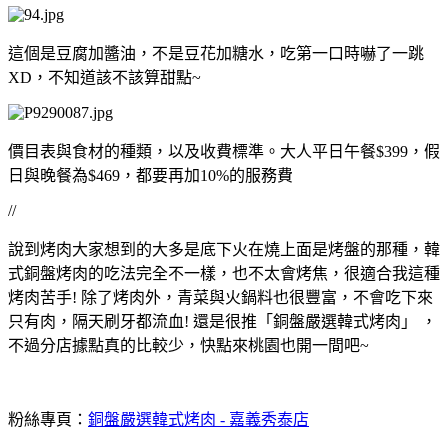
這個是豆腐加醬油，不是豆花加糖水，吃第一口時嚇了一跳
XD，不知道該不該算甜點~
價目表與食材的種類，以及收費標準。大人平日午餐$399，假
日與晚餐為$469，都要再加10%的服務費
//
說到烤肉大家想到的大多是底下火在燒上面是烤盤的那種，韓
式銅盤烤肉的吃法完全不一樣，也不太會烤焦，很適合我這種
烤肉苦手! 除了烤肉外，青菜與火鍋料也很豐富，不會吃下來
只有肉，隔天刷牙都流血! 還是很推「銅盤嚴選韓式烤肉」 ，
不過分店據點真的比較少，快點來桃園也開一間吧~
粉絲專頁：
銅盤嚴選韓式烤肉 - 嘉義秀泰店