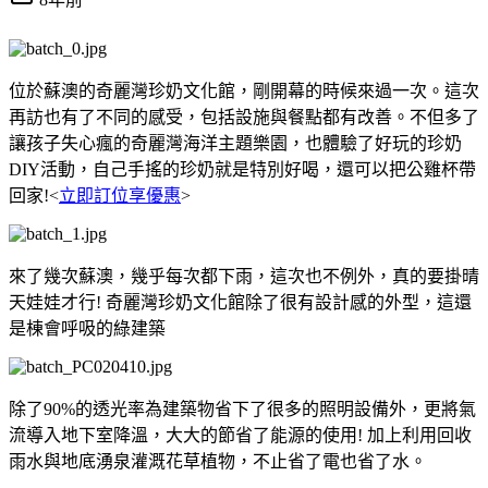
位於蘇澳的奇麗灣珍奶文化館，剛開幕的時候來過一次。這次
再訪也有了不同的感受，包括設施與餐點都有改善。不但多了
讓孩子失心瘋的奇麗灣海洋主題樂園，也體驗了好玩的珍奶
DIY活動，自己手搖的珍奶就是特別好喝，還可以把公雞杯帶
回家!<
立即訂位享優惠
>
來了幾次蘇澳，幾乎每次都下雨，這次也不例外，真的要掛晴
天娃娃才行! 奇麗灣珍奶文化館除了很有設計感的外型，這還
是棟會呼吸的綠建築
除了90%的透光率為建築物省下了很多的照明設備外，更將氣
流導入地下室降溫，大大的節省了能源的使用! 加上利用回收
雨水與地底湧泉灌溉花草植物，不止省了電也省了水。