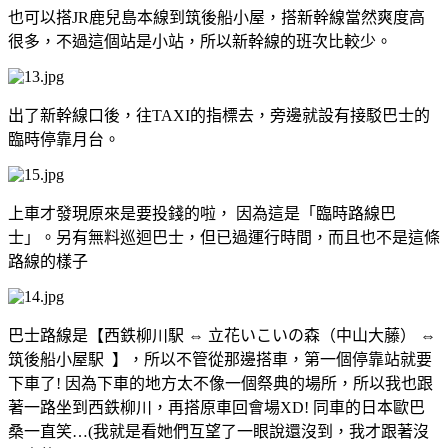
也可以搭JR鹿兒島本線到筑後船小屋，搭新幹線當然爽度高
很多，不過這個站是小站，所以新幹線的班次比較少。
出了新幹線口後，往TAXI的指標去，旁邊就設有接駁巴士的
臨時停靠月台。
上車才發現原來是要投錢的啦， 因為這是「臨時路線巴
士」。另有無料巡迴巴士，但已過運行時間，而且也不是這條
路線的樣子
巴士路線是【西鉄柳川駅 ⇔ 立花いこいの森（中山大藤） ⇔
筑後船小屋駅 】，所以不管從那邊搭車，第一個停靠站就要
下車了! 因為下車的地方太不像一個祭典的場所，所以我也跟
著一路坐到西鉄柳川，再搭原車回會場XD! 同車的日本歐巴
桑一直笑…(我就是看她們互望了一眼說還沒到，我才跟著沒