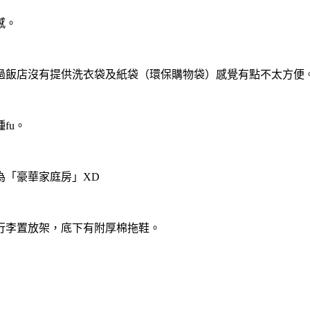
感。
過飯店沒有提供洗衣袋及紙袋（環保購物袋）感覺有點不太方便
fu。
為「豪華家庭房」XD
行李置放架，底下有附厚棉拖鞋。