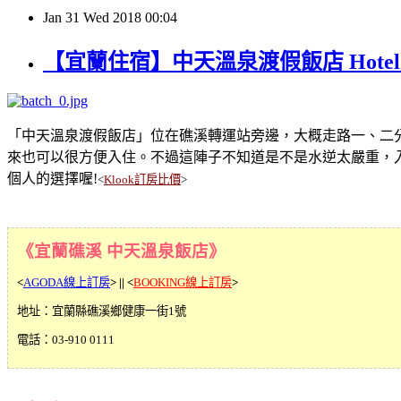
Jan
31
Wed
2018
00:04
【宜蘭住宿】中天溫泉渡假飯店 Hote
「中天溫泉渡假飯店」位在礁溪轉運站旁邊，大概走路一、二
來也可以很方便入住。不過這陣子不知道是不是水逆太嚴重，
個人的選擇喔!
<
Klook訂房比價
>
《宜蘭礁溪 中天溫泉飯店》
<
AGODA線上訂房
> ||
<
BOOKING線上訂房
>
地址：宜蘭縣礁溪鄉健康一街1號
電話：03-910 0111