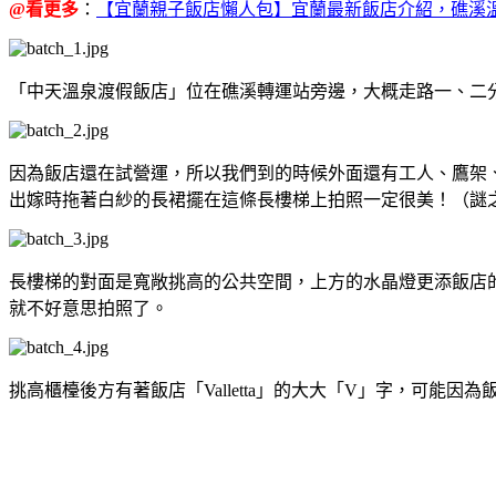
@看更多
：
【宜蘭親子飯店懶人包】宜蘭最新飯店介紹，礁溪
「中天溫泉渡假飯店」位在礁溪轉運站旁邊，大概走路一、二
因為飯店還在試營運，所以我們到的時候外面還有工人、鷹架
出嫁時拖著白紗的長裙擺在這條長樓梯上拍照一定很美！（謎
長樓梯的對面是寬敞挑高的公共空間，上方的水晶燈更添飯店
就不好意思拍照了。
挑高櫃檯後方有著飯店「Valletta」的大大「V」字，可能