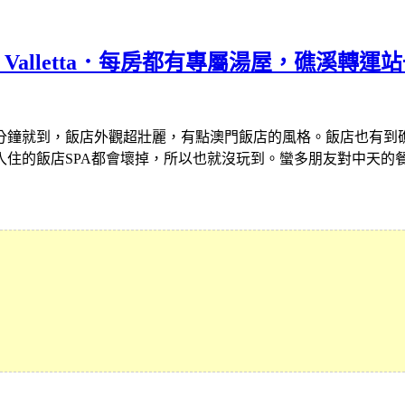
l Valletta．每房都有專屬湯屋，礁溪轉
分鐘就到，飯店外觀超壯麗，有點澳門飯店的風格。飯店也有到
入住的飯店SPA都會壞掉，所以也就沒玩到。蠻多朋友對中天的