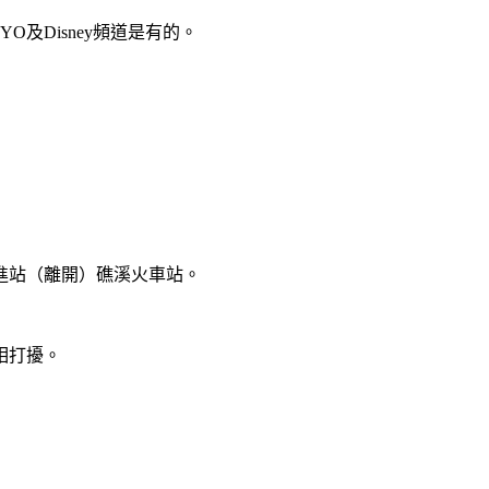
及Disney頻道是有的。
進站（離開）礁溪火車站。
相打擾。