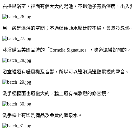
右邊是浴室，裡面有個大大的湯池，不過池子有點深度，出入
另一邊是淋浴的空間；不過蓮蓬頭水壓比較不穩，會忽冷忽熱
沐浴備品美國品牌的「Cornelia Signature」，味道還蠻
浴室裡還有暖風機及音響，所以可以邊泡澡邊聽電視的聲音。
洗手檯檯面也還蠻大的，牆上還有補妝燈的修容鏡。
洗手檯上有盥洗備品及免費的礦泉水。