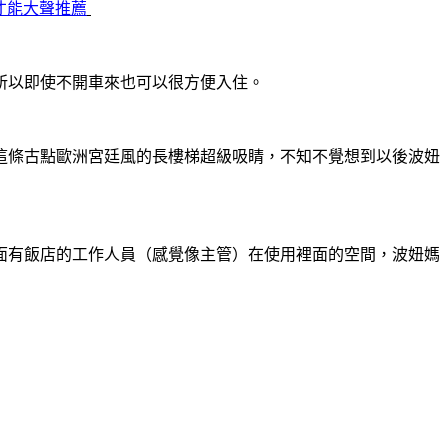
才能大聲推薦
所以即使不開車來也可以很方便入住。
這條古點歐洲宮廷風的長樓梯超級吸睛，不知不覺想到以後波妞
面有飯店的工作人員（感覺像主管）在使用裡面的空間，波妞媽