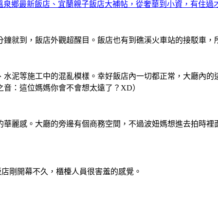
溫泉鄉最新飯店、宜蘭親子飯店大補帖，從奢華到小資，有住過
分鐘就到，飯店外觀超醒目。飯店也有到礁溪火車站的接駁車，
、水泥等施工中的混亂模樣。幸好飯店內一切都正常，大廳內的
之音：這位媽媽你會不會想太遠了？XD）
的華麗感。大廳的旁邊有個商務空間，不過波妞媽想進去拍時裡
因為飯店剛開幕不久，櫃檯人員很害羞的感覺。