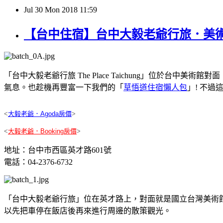
Jul
30
Mon
2018
11:59
【台中住宿】台中大毅老爺行旅．美
「台中大毅老爺行旅 The Place Taichung」位於
氣息。也趁機再豐富一下我們的「
草悟道住宿懶人包
」! 不
<
大毅老爺．Agoda房價
>
<
大毅老爺．Booking房價
>
地址：台中市西區英才路601號
電話：04-2376-6732
「台中大毅老爺行旅」位在英才路上，對面就是國立台灣美術
以先把車停在飯店後再來進行周邊的散策觀光。