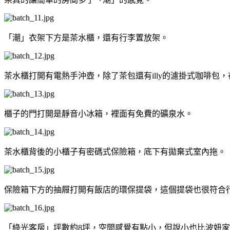
「潮」衣架下方是茶水櫃，還有行李置放架。
茶水櫃打開有電熱手沖壺，除了茶包還有illy的濾掛式咖啡包
櫃子的門打開是靜音小冰箱，裡面有免費的礦泉水。
茶水櫃背後的小櫃子有密碼式保險箱，底下有拋棄式室內拖。
保險箱下方的抽屜打開有飯店的環保提袋，這個提袋也很符合行
「綠光客房」坪數約8坪，空間感覺有點小，但說小也比波妞家