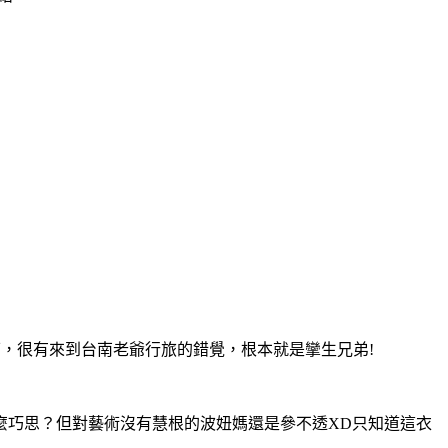
下，很有來到台南老爺行旅的錯覺，根本就是攣生兄弟!
麼巧思？但對藝術沒有慧根的波妞媽還是參不透XD只知道這衣