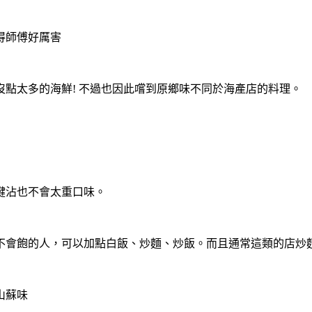
得師傅好厲害
點太多的海鮮! 不過也因此嚐到原鄉味不同於海產店的料理。
腱沾也不會太重口味。
不會飽的人，可以加點白飯、炒麵、炒飯。而且通常這類的店炒
山蘇味