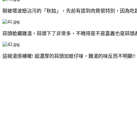
剛被壞波妞沾污的「秋姑」，先前有提到肉質很特別，因為吃
蒜頭蛤蠣雞湯，蒜頭下了非常多，不曉得是不是嘉義也是蒜頭
這碗湯很補喔! 超濃厚的蒜頭加蛤仔味，雞湯的味反而不明顯!!