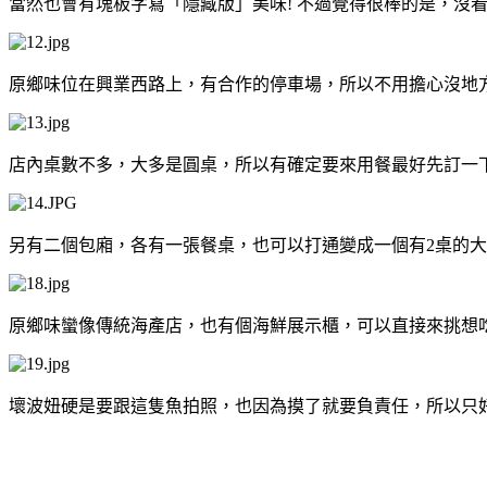
當然也會有塊板字寫「隱藏版」美味! 不過覺得很棒的是，沒
原鄉味位在興業西路上，有合作的停車場，所以不用擔心沒地方
店內桌數不多，大多是圓桌，所以有確定要來用餐最好先訂一下位喔! 
另有二個包廂，各有一張餐桌，也可以打通變成一個有2桌的
原鄉味蠻像傳統海產店，也有個海鮮展示櫃，可以直接來挑想
壞波妞硬是要跟這隻魚拍照，也因為摸了就要負責任，所以只好