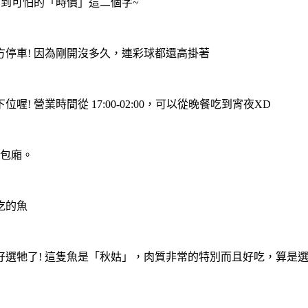
看到可怕的「時價」這二個字~
停車! 因為剛開沒多久，連彩球都還高掛著
營業時間從 17:00-02:00，可以從晚餐吃到宵夜XD
大包廂。
吃的魚
選牠了! 這隻魚是「秋姑」，肉質非常的特別而且好吃，算是選