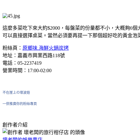
這麼多菜吃下來大約$2000，每盤菜的份量都不小，大概夠
可以直接選擇桌菜。當然必須要再提一下那個超好吃的黃金泡
粉絲頁：
原鄉味.海鮮火鍋炭烤
地址：嘉義市興業西路118號
電話：05-2237419
營業時間：17:00-02:00
不在崖上の壞波妞
一併推廣你的粉絲專頁
創作者介紹
壞老闆的娛樂賣店