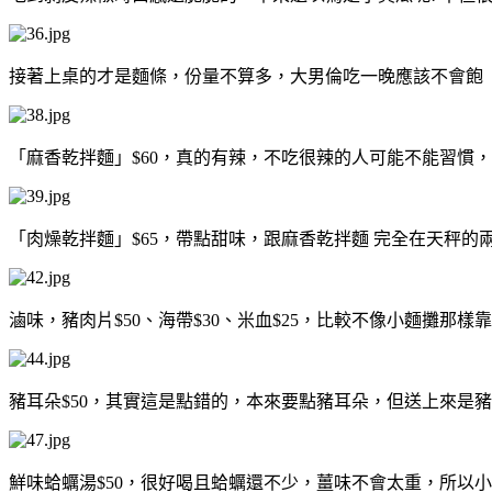
接著上桌的才是麵條，份量不算多，大男倫吃一晚應該不會飽
「麻香乾拌麵」$60，真的有辣，不吃很辣的人可能不能習慣，
「肉燥乾拌麵」$65，帶點甜味，跟麻香乾拌麵 完全在天秤的
滷味，豬肉片$50、海帶$30、米血$25，比較不像小麵攤
豬耳朵$50，其實這是點錯的，本來要點豬耳朵，但送上來是
鮮味蛤蠣湯$50，很好喝且蛤蠣還不少，薑味不會太重，所以