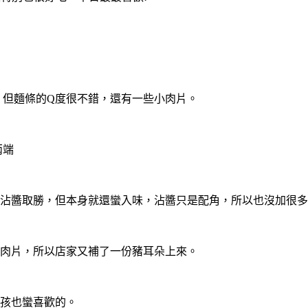
 但麵條的Q度很不錯，還有一些小肉片。
兩端
那樣靠沾醬取勝，但本身就還蠻入味，沾醬只是配角，所以也沒加很
豬肉片，所以店家又補了一份豬耳朵上來。
小孩也蠻喜歡的。