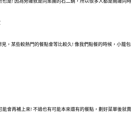
也是! 因為旁邊就是同集團的石二鍋，所以很多人都是兩邊同
家
想見，某些較熱門的餐點會等比較久! 像我們點餐的時候，小籠包
能會再補上來! 不過也有可能本來還有的餐點，劃好菜單後就賣