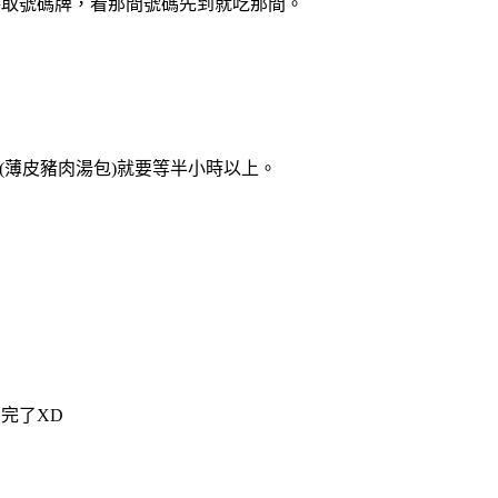
時取號碼牌，看那間號碼先到就吃那間。
(薄皮豬肉湯包)就要等半小時以上。
完了XD