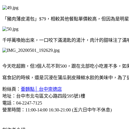
「豬肉薄皮湯包」$79，相較其他餐點單價較高，但因為是明星
千呼萬喚始出來，一口咬下滿湯匙的湯汁，肉汁的甜味注了滿嘴
今天吃超飽，但3個人花不到500，跟在北部吃小吃差不多，
寫食記的時候，還是沉浸在蒲瓜剝皮辣椒水餃的美味中，為了
粉絲頁：
薈麵點│ 台中崇德店
地址：台中市北屯區文心路四段595號1樓
電話：04-2247-7125
營業時間：11:00-14:00 16:30-21:00 (五六日中午不休息)