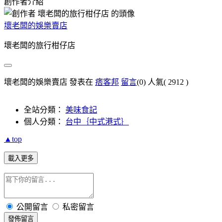
創作者介紹
壞老闆的娛樂賣店
壞老闆的旅行柑仔店
壞老闆的娛樂賣店 發表在
痞客邦
留言
(0)
人氣(
2912
)
全站分類：
美味食記
個人分類：
台中｛中式港式｝
▲top
載入更多
公開留言
私密留言
發佈留言