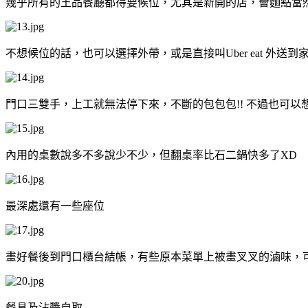
幾乎所有的王品餐廳都得要候位，尤其是新開的店，薈麵點當然
不想候位的話，也可以選擇外帶，或是直接叫Uber eat 外送到
門口三雙手，上工就無法停下來，不斷的包包包!! 不過也可以
內用的桌數說多不多說少不少，但翻桌率比石二鍋快多了XD
最深處還有一些座位
畫好餐後到門口櫃台結帳，有些原本菜單上被畫叉叉的滷味，可
餐具及沾醬自取