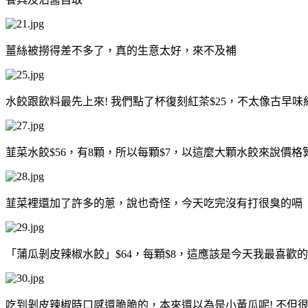
薑絲被撈得差不多了，真的生意太好，來不及補
水餃跟飲料最先上來! 我們點了杯復刻紅茶$25，不太像古早
韮菜水餃$56，有8顆，所以每顆$7，以這麼大顆水餃來說價
韮菜裡還加了許多的蔥，說也奇怪，今天吃完沒有打很臭的嗝
「蒲瓜剝皮辣椒水餃」$64，每顆$8，這應該是今天我最喜歡
吃到剝皮辣椒時口感還脆脆的，本來還以為是小黃瓜呢! 不但