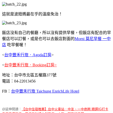
這就是波妞媽最在乎的溫座免治！
飯店沒有自己的餐廳，所以沒有提供早餐，但飯店有配合的早
餐店可以訂餐，或是也可以去飯店對面的
Morni 莫尼早餐 一中
店
吃早餐喔！
<
台中豐禾行旅．Agoda訂房
>
<
台中豐禾行旅．Booking訂房
>
地址：台中市北區五權路377號
電話：04-22013456
FB：
台中豐禾行旅 Taichung EnrichLife Hotel
@延伸閱讀：
【台中住宿推薦】台中火車站．中友、一中商圈 精選IG打卡