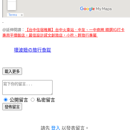
@延伸閱讀：
【台中住宿推薦】台中火車站．中友、一中商圈 精選IG打卡
專用平價飯店，最佳設計感文創旅店，小吃、輕旅行專屬
壞波妞の旅行食踨
載入更多
公開留言
私密留言
發佈留言
請先
登入
以發表留言。