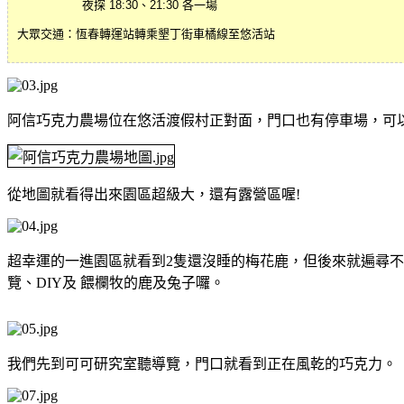
夜探 18:30、21:30 各一場
大眾交通：恆春轉運站轉乘墾丁街車橘線至悠活站
阿信巧克力農場位在悠活渡假村正對面，門口也有停車場，可
從地圖就看得出來園區超級大，還有露營區喔!
超幸運的一進園區就看到2隻還沒睡的梅花鹿，但後來就遍尋不
覽、DIY及 餵欄牧的鹿及兔子囉。
我們先到可可研究室聽導覽，門口就看到正在風乾的巧克力。