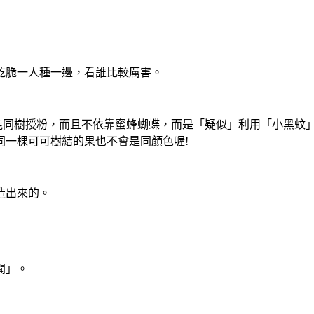
乾脆一人種一邊，看誰比較厲害。
不能同樹授粉，而且不依靠蜜蜂蝴蝶，而是「疑似」利用「小黑蚊
同一棵可可樹結的果也不會是同顏色喔!
造出來的。
聞」。