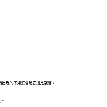
頭出現的不知道會是鹿還是龍貓。
隻。