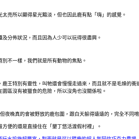
光太亮所以顯得星光黯淡，但也因此鹿有點「嗨」的感覺。
種及分佈狀況，而且因為人少可以玩得很盡興。
特別不一樣，我們就是所有動物的焦點。
，鹿王特別有靈性，叫牠還會慢慢走過來，而且就不是毛燥的衝
在園區沒有被獵食的危險，所以沒角也沒關係啦。
但夜晚真的會被野放的鹿包圍，跟白天躲得遠遠的，完全不同唷
最方便的還是直接住在「墾丁悠活渡假村裡」。
道玩水設施超豐富，對面就是可以餵鹿的超人氣阿信巧克力農場