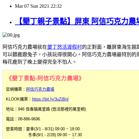
Mar
07
Sun
2021
22:32
【墾丁親子景點】屏東 阿信巧克力農
阿信巧克力農場就在
墾丁悠活渡假村
的正對面，離屏東海生館
可以餵鹿跟兔子，小孩玩得很開心。阿信巧克力農場最特別的
梅花鹿到了晚上變得完全不怕人。
《墾丁景點-阿信巧克力農場》
官網購票：
阿信巧克力農場
KLOOK購票：
https://bit.ly/3uZjBnI
地址：946 恆春鎮萬里路 (悠活那裡的萬里桐)
電話：08-886-9696
營業時間：夏季(3/1 - 8/31) 09:00 ~ 18:00
冬季(9/1 - 2/28) 09:00 ~ 17:30