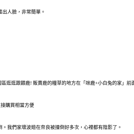
畫出人臉，非常簡單。
園區逛逛跟餵鹿! 販賣鹿的糧草的地方在「咪鹿+小白兔的家」
直接購買相當方便
倒。我們家壞波妞在奈良被撞倒好多次，心裡都有陰影了。