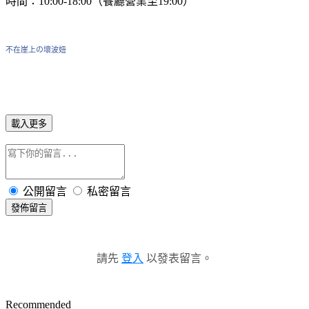
時間：10:00-18:00（餐廳營業至19:00）
不在崖上の壞波妞
載入更多
公開留言
私密留言
發佈留言
請先
登入
以發表留言。
Recommended