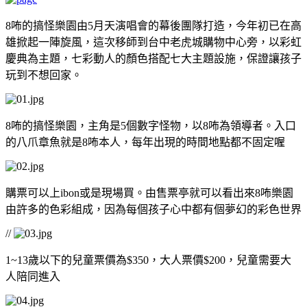
8咘的搞怪樂園由5月天演唱會的幕後團隊打造，今年初已在高
雄掀起一陣旋風，這次移師到台中老虎城購物中心旁，以彩虹
慶典為主題，七彩動人的顏色搭配七大主題設施，保證讓孩子
玩到不想回家。
8咘的搞怪樂園，主角是5個數字怪物，以8咘為領導者。入口
的八爪章魚就是8咘本人，每年出現的時間地點都不固定喔
購票可以上ibon或是現場買。由售票亭就可以看出來8咘樂園
由許多的色彩組成，因為每個孩子心中都有個夢幻的彩色世界
//
1~13歲以下的兒童票價為$350，大人票價$200，兒童需要大
人陪同進入