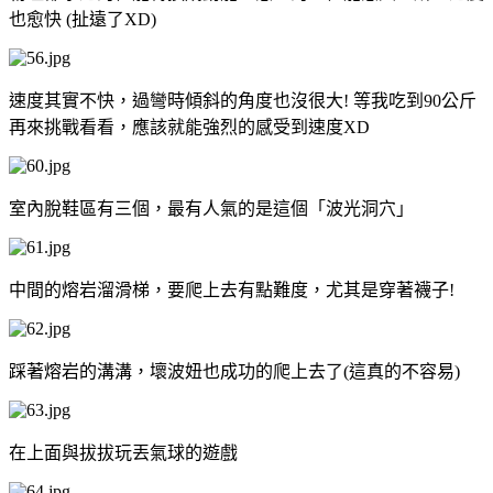
也愈快 (扯遠了XD)
速度其實不快，過彎時傾斜的角度也沒很大! 等我吃到90公斤
再來挑戰看看，應該就能強烈的感受到速度XD
室內脫鞋區有三個，最有人氣的是這個「波光洞穴」
中間的熔岩溜滑梯，要爬上去有點難度，尤其是穿著襪子!
踩著熔岩的溝溝，壞波妞也成功的爬上去了(這真的不容易)
在上面與拔拔玩丟氣球的遊戲