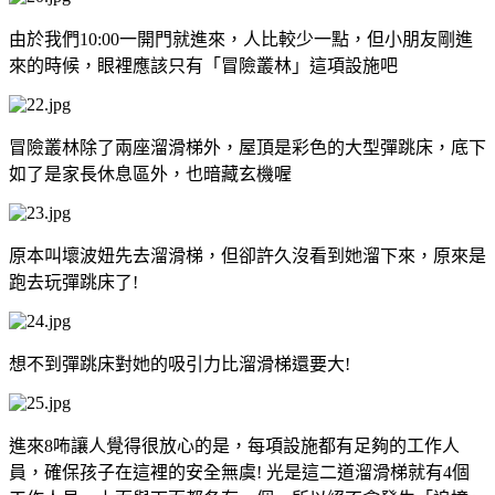
由於我們10:00一開門就進來，人比較少一點，但小朋友剛進
來的時候，眼裡應該只有「冒險叢林」這項設施吧
冒險叢林除了兩座溜滑梯外，屋頂是彩色的大型彈跳床，底下
如了是家長休息區外，也暗藏玄機喔
原本叫壞波妞先去溜滑梯，但卻許久沒看到她溜下來，原來是
跑去玩彈跳床了!
想不到彈跳床對她的吸引力比溜滑梯還要大!
進來8咘讓人覺得很放心的是，每項設施都有足夠的工作人
員，確保孩子在這裡的安全無虞! 光是這二道溜滑梯就有4個