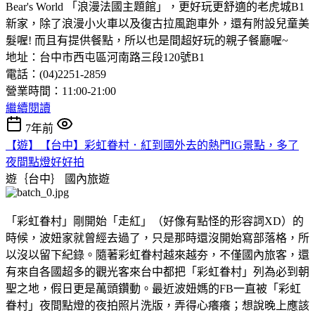
Bear's World 「浪漫法國主題館」，更好玩更舒適的老虎城B1
新家，除了浪漫小火車以及復古拉風跑車外，還有附設兒童美
髮喔! 而且有提供餐點，所以也是間超好玩的親子餐廳喔~
地址：台中市西屯區河南路三段120號B1
電話：(04)2251-2859
營業時間：11:00-21:00
繼續閱讀
7年前
【遊】【台中】彩虹眷村．紅到國外去的熱門IG景點，多了
夜間點燈好好拍
遊｛台中｝
國內旅遊
「彩虹眷村」剛開始「走紅」（好像有點怪的形容詞XD）的
時候，波妞家就曾經去過了，只是那時還沒開始寫部落格，所
以沒以留下紀錄。隨著彩虹眷村越來越夯，不僅國內旅客，還
有來自各國超多的觀光客來台中都把「彩虹眷村」列為必到朝
聖之地，假日更是萬頭鑽動。最近波妞媽的FB一直被「彩虹
眷村」夜間點燈的夜拍照片洗版，弄得心癢癢；想說晚上應該