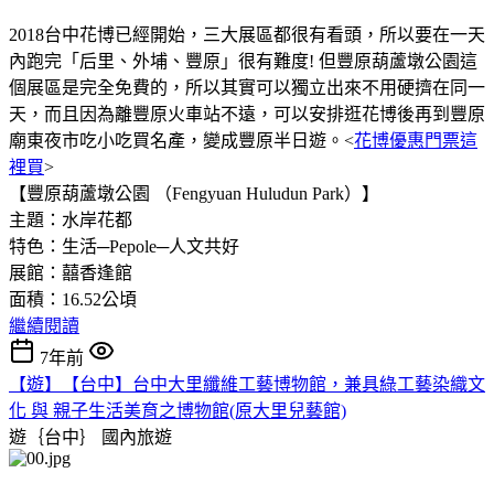
2018台中花博已經開始，三大展區都很有看頭，所以要在一天
內跑完「后里、外埔、豐原」很有難度! 但豐原葫蘆墩公園這
個展區是完全免費的，所以其實可以獨立出來不用硬擠在同一
天，而且因為離豐原火車站不遠，可以安排逛花博後再到豐原
廟東夜市吃小吃買名產，變成豐原半日遊。<
花博優惠門票這
裡買
>
【豐原葫蘆墩公園 （Fengyuan Huludun Park）】
主題：水岸花都
特色：生活─Pepole─人文共好
展館：囍香逢館
面積：16.52公頃
繼續閱讀
7年前
【遊】【台中】台中大里纖維工藝博物館，兼具綠工藝染織文
化 與 親子生活美育之博物館(原大里兒藝館)
遊｛台中｝
國內旅遊