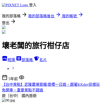
登入
我的部落格
我的部落格後台
我的帳號
登出
壞老闆的旅行柑仔店
相簿
部落格
名片
5年前
【台中景點】武陵農場賞楓|賞櫻一日遊，跟著KKday這樣玩
免開車，重要景點不錯過
遊｛台中｝
國內旅遊