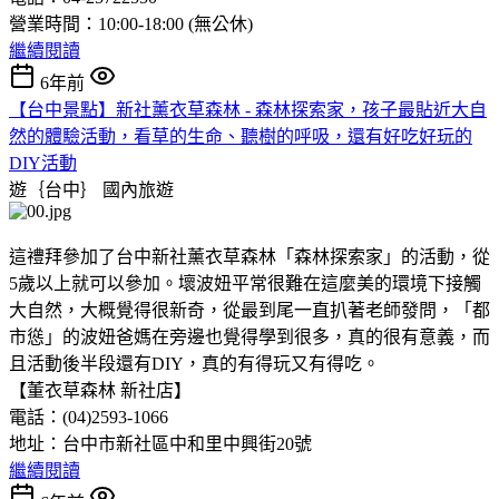
營業時間：10:00-18:00 (無公休)
繼續閱讀
6年前
【台中景點】新社薰衣草森林 - 森林探索家，孩子最貼近大自
然的體驗活動，看草的生命、聽樹的呼吸，還有好吃好玩的
DIY活動
遊｛台中｝
國內旅遊
這禮拜參加了台中新社薰衣草森林「森林探索家」的活動，從
5歲以上就可以參加。壞波妞平常很難在這麼美的環境下接觸
大自然，大概覺得很新奇，從最到尾一直扒著老師發問，「都
市慫」的波妞爸媽在旁邊也覺得學到很多，真的很有意義，而
且活動後半段還有DIY，真的有得玩又有得吃。
【董衣草森林 新社店】
電話：(04)2593-1066
地址：台中市新社區中和里中興街20號
繼續閱讀