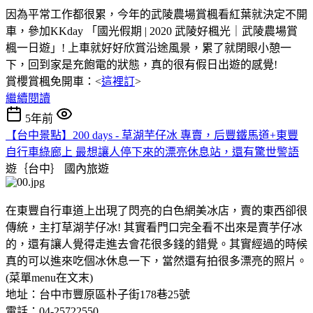
因為平常工作都很累，今年的武陵農場賞楓看紅葉就決定不開
車，參加KKday 「國光假期 | 2020 武陵好楓光｜武陵農場賞
楓一日遊」! 上車就好好欣賞沿途風景，累了就閉眼小憩一
下，回到家是充飽電的狀態，真的很有假日出遊的感覺!
賞櫻賞楓免開車：<
這裡訂
>
繼續閱讀
5年前
【台中景點】200 days - 草湖芋仔冰 專賣，后豐鐵馬道+東豐
自行車綠廊上 最想讓人停下來的漂亮休息站，還有驚世警語
遊｛台中｝
國內旅遊
在東豐自行車道上出現了閃亮的白色網美冰店，賣的東西卻很
傳統，主打草湖芋仔冰! 其實看門口完全看不出來是賣芋仔冰
的，還有讓人覺得走進去會花很多錢的錯覺。其實經過的時候
真的可以進來吃個冰休息一下，當然還有拍很多漂亮的照片。
(菜單menu在文末)
地址：台中市豐原區朴子街178巷25號
電話：04-25722550