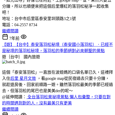
「如光山寺」好像也在附近，上google map一查，果然只要五
分鐘，所以也順便來把這個后里爆紅的落羽松秘淨一起收集
吧！
地址：台中市后里區泰安里圳頭路3之1號
電話：04-2557 8734
繼續閱讀
7年前
【遊】【台中】泰安落羽松秘境（泰安國小落羽松）．已經不
是秘境的落羽松秘境，落羽松的季節絕對必來朝聖的景點
遊｛台中｝
國內旅遊
這個「泰安落羽松」一直放在波妞媽的口袋名單已久，這禮拜
入住
后里 星月文旅
，看google map從民宿過去只要十分鐘，
就趁退房後、回家前順路一遊。雖然落羽松最美的季節已經過
去，但落羽松的尾巴也是美美der的呢～
@延伸閱讀：
全台落羽松景祕境景點 懶人包彙整，只要在對
的時間遇到對的人，沒有最美只有更美
繼續閱讀