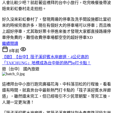
人會比較少吧？就趁著這禮拜的台中小旅行，吃完晚餐後帶波
妞來彩虹眷村走走拍拍。
好久沒來彩虹眷村了，發現周邊的停車及洗手間設施都比當初
來的時候完善許多，現在有個好大的停車場可以停車；而且晚
上超好停車，尤其取好票卡停進來後才發現大家都直接路邊停
車停免費的，難怪收費停車場都空空的超好停車XD
繼續閱讀
8年前
【遊】【台中】筏子溪迎賓水岸廊道．4公尺高的
「TAICHUNG」地標成為台中新的熱門ig打卡點！
遊｛台中｝
國內旅遊
這禮拜台中小旅行跑完廣福花海、中科落羽松的行程後，看看
還有時間，就直奔台中最新熱門打卡點的「筏子溪迎賓水岸廊
道」，雖然還未完工，但已經吸引不少民眾朝聖，等完工後，
人潮一定更洶湧！
「筏子溪迎賓水岸廊道」將筏子溪高鐵站到永春東路河段左岸