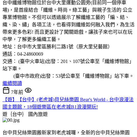
台中纖維博物館位於台中大里運動公園旁(目前同一個停車
場)，是首座結合「纖維。時尚。綠工藝」與親子生活的 公立
專業博物館。不但可以透過展示了解纖維工藝的「編、結、
織、染、繡」各項工法，也看得到纖維如何融入我們，為生活
帶來更多色彩! 而且更設計了闖關遊戲，讓孩子來也可以在玩
中學，了解更多編織工藝。
地址：台中市大里區勝利二路1號（原大里兒藝館）
通話：04-24860069
交通： (臺中火車站)出發：201、107號公車至「纖維博物館」
站下車。
(臺中市政府)出發：53號公車至「纖維博物館」站下車。
繼續閱讀
7年前
【遊】【台中】(老虎城)貝兒絲樂園 Bear's World - 台中浪漫法
國主題館，18個遊樂區在老虎城B1浪漫開玩!
遊｛台中｝
國內旅遊
台中貝兒絲樂園搬新家到老虎城囉，全新的台中貝兒絲樂園