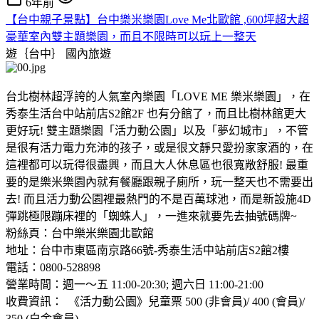
6年前
【台中親子景點】台中樂米樂園Love Me北歐館 ,600坪超大超
豪華室內雙主題樂園，而且不限時可以玩上一整天
遊｛台中｝
國內旅遊
台北樹林超浮誇的人氣室內樂園「LOVE ME 樂米樂園」，在
秀泰生活台中站前店S2館2F 也有分館了，而且比樹林館更大
更好玩! 雙主題樂園「活力動公園」以及「夢幻城市」，不管
是很有活力電力充沛的孩子，或是很文靜只愛扮家家酒的，在
這裡都可以玩得很盡興，而且大人休息區也很寬敞舒服! 最重
要的是樂米樂園內就有餐廳跟親子廁所，玩一整天也不需要出
去! 而且活力動公園裡最熱門的不是百萬球池，而是新設施4D
彈跳極限蹦床裡的「蜘蛛人」，一進來就要先去抽號碼牌~
粉絲頁：台中樂米樂園北歐館
地址：台中市東區南京路66號-秀泰生活中站前店S2館2樓
電話：0800-528898
營業時間：週一～五 11:00-20:30; 週六日 11:00-21:00
收費資訊： 《活力動公園》兒童票 500 (非會員)/ 400 (會員)/
350 (白金會員)