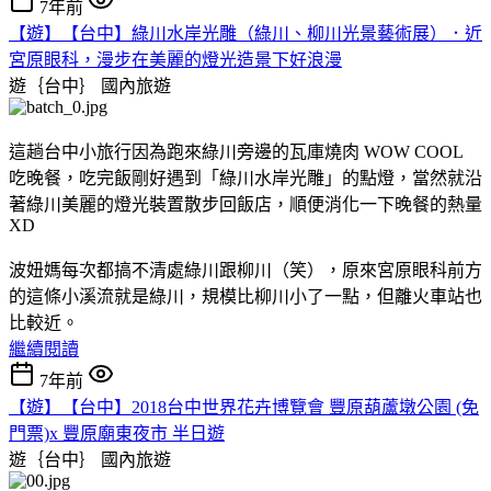
7年前
【遊】【台中】綠川水岸光雕（綠川、柳川光景藝術展）．近
宮原眼科，漫步在美麗的燈光造景下好浪漫
遊｛台中｝
國內旅遊
這趟台中小旅行因為跑來綠川旁邊的瓦庫燒肉 WOW COOL
吃晚餐，吃完飯剛好遇到「綠川水岸光雕」的點燈，當然就沿
著綠川美麗的燈光裝置散步回飯店，順便消化一下晚餐的熱量
XD
波妞媽每次都搞不清處綠川跟柳川（笑），原來宮原眼科前方
的這條小溪流就是綠川，規模比柳川小了一點，但離火車站也
比較近。
繼續閱讀
7年前
【遊】【台中】2018台中世界花卉博覽會 豐原葫蘆墩公園 (免
門票)x 豐原廟東夜市 半日遊
遊｛台中｝
國內旅遊