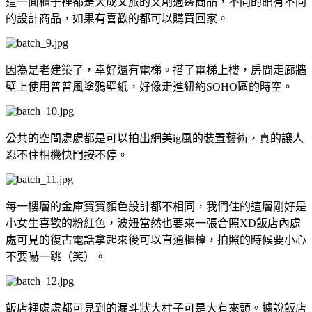
這一面櫃子裡都是天成文旅的文創週邊商品，不同的館有不同
的設計商品，如果有喜歡的都可以購買回家。
因為是老建築了，幸好還有電梯。搭了電梯上樓，房間走廊牆
壁上使用普普風塗鴉壁紙，好像走進紐約SOHO區的時空。
公共的空間處處都是可以拍出網美ig風的裝置藝術，真的讓人
忍不住相機快門按不停。
每一樓層的金庫寶寶顏色設計都不相同，我們住的這層剛好是
小女生喜歡的粉紅色，波妞當然也要來一張合照XD飯店內處
處可見的復古電話拿起來後可以直通櫃檯，拍照的時候要小心
不要嚇一跳（笑）。
飯店裡處處都可見到的漏斗狀大柱子可是大有來頭。據說飯店