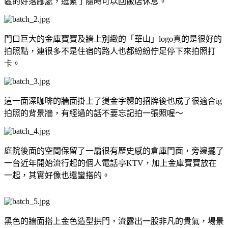
區的好落腳處，逛累了隨時可以回飯店休息。
門口巨大的金庫寶寶及牆上別緻的「華山」logo真的是很好的
拍照點，連很多不是住宿的路人也都紛紛佇足停下來拍照打
卡。
這一面深咖啡的牆面掛上了燙金字體的招牌後也成了很適合ig
拍照的背景牆，有經過的話不要忘記拍一張照喔～
庭院後面的空間保留了一扇很有歷史感的倉庫門面，旁邊擺了
一台近年開始流行起的個人電話亭KTV，加上金庫寶寶放在
一起，其實好像也還蠻搭的。
黑色的牆面搭上金色造型拱門，流露出一股非凡的貴氣，場景