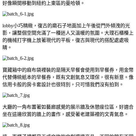
好像瞬間移動到紐約上東區的曼哈頓。
lobby小巧精緻，復古的磨石子地面加上午後從門外傾洩的光
影，讓整個空間充滿了一種迷人又溫暖的氛圍。大理石櫃檯上
的機械打字機上放著現代的平板，復古與現代的搭配處處吸
睛。
寶藏箱中的麻布袋裡裝的是隔天早餐會使用到早餐券，用金幣
代替傳統紙本的早餐券，既有文創氣息又環保，很有新意。像
信用卡般的房卡套設計也很特別，只可惜我們沒有拍到。
大廳的一角布置著如藝廊感覺的展示牆及休憩座位區，好適合
坐在這邊欣賞的牆上的畫作，感受著老建築裡的文青氣息。