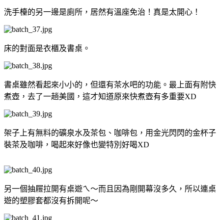
洗手檯的另一邊是廁所，居然有溫座免治！真是太開心！
床的對面是衣櫃及書桌。
書桌雖然看起來小小的，但還有茶水吧的功能。最上面有附快
煮壺，去了一趟美國，這才知道原來快煮壺有多重要XD
架子上有無料的礦泉水及茶包、咖啡包，用金光閃閃的金杯子
裝茶及咖啡，喝起來好像也變特別好喝XD
另一個抽屜拉開有桌遊ㄟ～而且因為剛開幕沒多久，所以連桌
遊的塑膠套都沒有拆開呢～