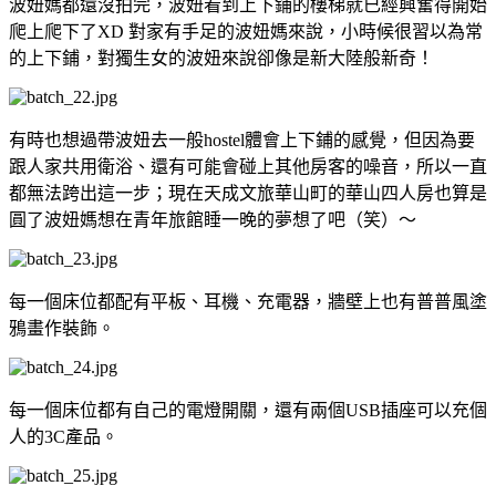
波妞媽都還沒拍完，波妞看到上下鋪的樓梯就已經興奮得開始
爬上爬下了XD 對家有手足的波妞媽來說，小時候很習以為常
的上下鋪，對獨生女的波妞來說卻像是新大陸般新奇！
有時也想過帶波妞去一般hostel體會上下鋪的感覺，但因為要
跟人家共用衛浴、還有可能會碰上其他房客的噪音，所以一直
都無法跨出這一步；現在天成文旅華山町的華山四人房也算是
圓了波妞媽想在青年旅館睡一晚的夢想了吧（笑）～
每一個床位都配有平板、耳機、充電器，牆壁上也有普普風塗
鴉畫作裝飾。
每一個床位都有自己的電燈開關，還有兩個USB插座可以充個
人的3C產品。