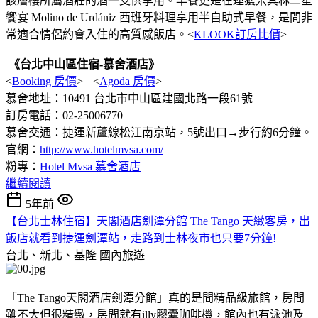
該層樓所屬酒莊的酒一支供享用。早餐更是在連獲米其林二星
饗宴 Molino de Urdániz 西班牙料理享用半自助式早餐，是間非
常適合情侶約會入住的高質感飯店。<
KLOOK訂房比價
>
《台北中山區住宿-慕舍酒店》
<
Booking 房價
> || <
Agoda 房價
>
慕舍地址：10491 台北市中山區建國北路一段61號
訂房電話：02-25006770
慕舍交通：捷運新蘆線松江南京站，5號出口→步行約6分鐘。
官網：
http://www.hotelmvsa.com/
粉專：
Hotel Mvsa 慕舍酒店
繼續閱讀
5年前
【台北士林住宿】天閣酒店劍潭分館 The Tango 天緻客房，出
飯店就看到捷運劍潭站，走路到士林夜市也只要7分鐘!
台北、新北、基隆
國內旅遊
「The Tango天閣酒店劍潭分館」真的是間精品級旅館，房間
雖不大但很精緻，房間就有illy膠囊咖啡機，館內也有泳池及