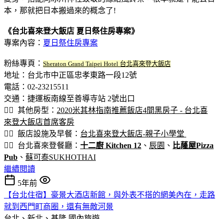
本，那就把日本搬過來的概念了!
《台北喜來登大飯店 夏日祭住房專案》
專案內容：
夏日祭住房專案
粉絲專頁：
Sheraton Grand Taipei Hotel 台北喜來登大飯店
地址：台北市中正區忠孝東路一段12號
電話：02-23215511
交通：捷運板南線至善導寺站 2號出口
👉🏽 其他房型：
2020米其林指南推薦飯店4間黑房子 - 台北喜
來登大飯店首席客房
👉🏽 飯店設施及早餐：
台北喜來登大飯店-親子小學堂
👉🏽 台北喜來登餐廳：
十二廚 Kitchen 12
、
辰園
、
比蕯屋Pizza
Pub
、
蘇可泰SUKHOTHAI
繼續閱讀
5年前
【台北住宿】豪景大酒店新館，與外表不搭的網美內在，走路
就到西門町商圈，還有無敵河景
台北、新北、基隆
國內旅遊