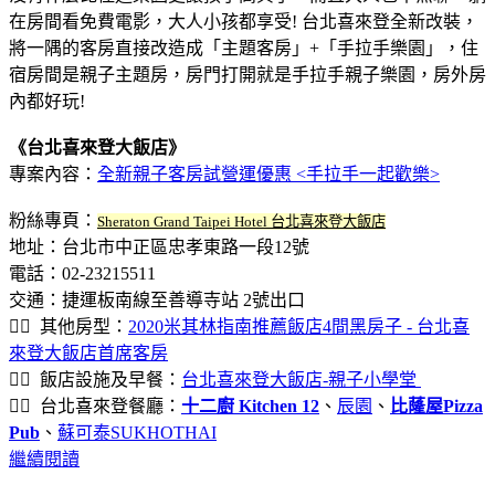
在房間看免費電影，大人小孩都享受! 台北喜來登全新改裝，
將一隅的客房直接改造成「主題客房」+「手拉手樂園」，住
宿房間是親子主題房，房門打開就是手拉手親子樂園，房外房
內都好玩!
《台北喜來登大飯店》
專案內容：
全新親子客房試營運優惠 <手拉手一起歡樂>
粉絲專頁：
Sheraton Grand Taipei Hotel 台北喜來登大飯店
地址：台北市中正區忠孝東路一段12號
電話：02-23215511
交通：捷運板南線至善導寺站 2號出口
👉🏽 其他房型：
2020米其林指南推薦飯店4間黑房子 - 台北喜
來登大飯店首席客房
👉🏽 飯店設施及早餐：
台北喜來登大飯店-親子小學堂
👉🏽 台北喜來登餐廳：
十二廚 Kitchen 12
、
辰園
、
比蕯屋Pizza
Pub
、
蘇可泰SUKHOTHAI
繼續閱讀