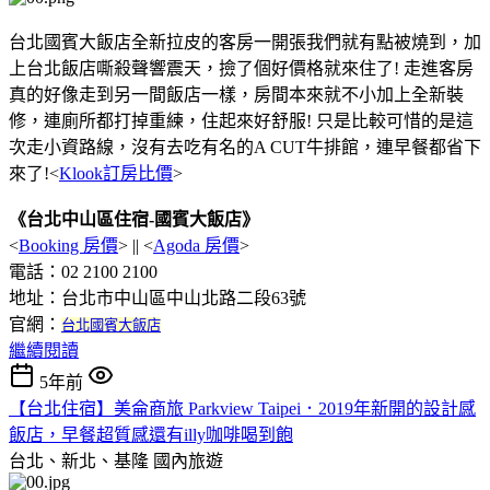
台北國賓大飯店全新拉皮的客房一開張我們就有點被燒到，加
上台北飯店嘶殺聲響震天，撿了個好價格就來住了! 走進客房
真的好像走到另一間飯店一樣，房間本來就不小加上全新裝
修，連廁所都打掉重練，住起來好舒服! 只是比較可惜的是這
次走小資路線，沒有去吃有名的A CUT牛排館，連早餐都省下
來了!<
Klook訂房比價
>
《台北中山區住宿-國賓大飯店》
<
Booking 房價
> || <
Agoda 房價
>
電話：02 2100 2100
地址：台北市中山區中山北路二段63號
官網：
台北國賓大飯店
繼續閱讀
5年前
【台北住宿】美侖商旅 Parkview Taipei．2019年新開的設計感
飯店，早餐超質感還有illy咖啡喝到飽
台北、新北、基隆
國內旅遊