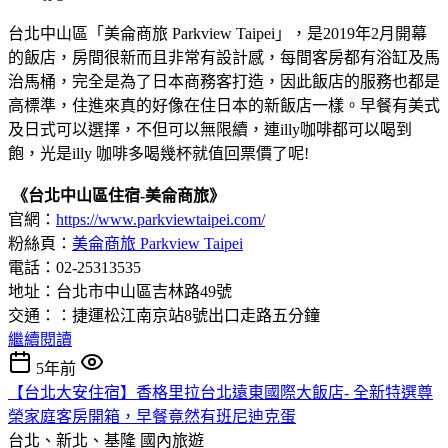
台北中山區「美侖商旅 Parkview Taipei」，是2019年2月開幕
的飯店，房間很新而且非常有設計感，每間客房都有浴缸及馬
治馬桶，完全是為了日本商務客打造，因此飯店的服務也都是
高標準，住進來真的好像在住日本的新飯店一樣。早餐有美式
及日式可以選擇，不但可以無限續，連illy咖啡都可以喝到
飽，光是illy 咖啡多喝幾杯就值回票價了呢!
《台北中山區住宿-美侖商旅》
官網：
https://www.parkviewtaipei.com/
粉絲頁：
美侖商旅 Parkview Taipei
電話：02-25313535
地址：台北市中山區吉林路49號
交通：：捷運松江南京站8號出口走路五分鐘
繼續閱讀
5年前
【台北大安住宿】香格里拉台北遠東國際大飯店- 全新特選尊
榮家庭客房開箱，早餐竟然有班尼迪克蛋
台北、新北、基隆
國內旅遊