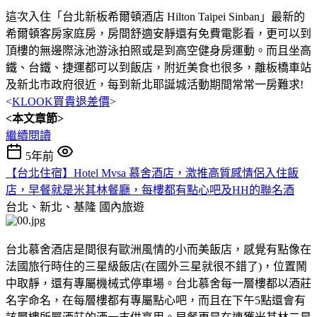
這次入住「台北新板希爾頓酒店 Hilton Taipei Sinban」最新的
希爾頓客房家庭房，房間舒適安靜還有免費電影看，更可以到
頂樓的無邊際泳池游泳拍照或是到高空健身房運動。而且坐高
鐵、台鐵、捷運都可以到飯店，附近美食也很多，離板橋車站
及新北市政府很近，每到新北耶誕城活動期間常常一房難求!
<
KLOOK買貴退差價
>
<本文章節>
繼續閱讀
5年前
【台北住宿】Hotel Mvsa 慕舍酒店，激推高質感情侶入住飯
店，早餐就是米其林餐廳，每樓都有點心吧及HH的聯名酒
台北、新北、基隆
國內旅遊
台北慕舍酒店是間很有歐洲風情的小而美飯店，感覺有點像在
法國旅行時住的三星級飯店(在國外三星就很不錯了)，位置鬧
中取靜，還有專屬機械式停車場。台北慕舍每一層樓都以酒莊
名字命名，在每層樓都有專屬點心吧，而且在下午5點還會有