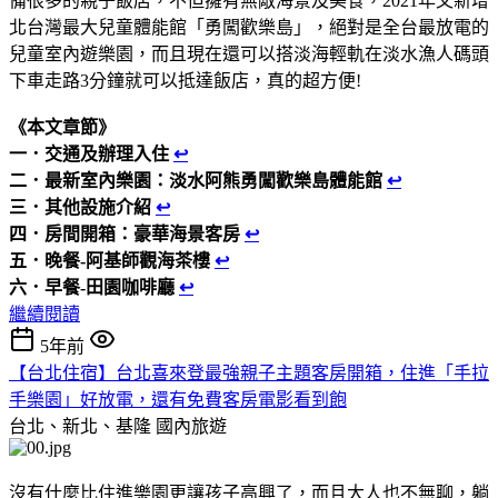
備很多的親子飯店，不但擁有無敵海景及美食，2021年又新增
北台灣最大兒童體能館「勇闖歡樂島」，絕對是全台最放電的
兒童室內遊樂園，而且現在還可以搭淡海輕軌在淡水漁人碼頭
下車走路3分鐘就可以抵達飯店，真的超方便!
《本文章節》
一．交通及辦理入住
↩
二．最新室內樂園：淡水阿熊勇闖歡樂島體能館
↩
三．其他設施介紹
↩
四．房間開箱：豪華海景客房
↩
五．晚餐-阿基師觀海茶樓
↩
六．早餐-田園咖啡廳
↩
繼續閱讀
5年前
【台北住宿】台北喜來登最強親子主題客房開箱，住進「手拉
手樂園」好放電，還有免費客房電影看到飽
台北、新北、基隆
國內旅遊
沒有什麼比住進樂園更讓孩子高興了，而且大人也不無聊，躺