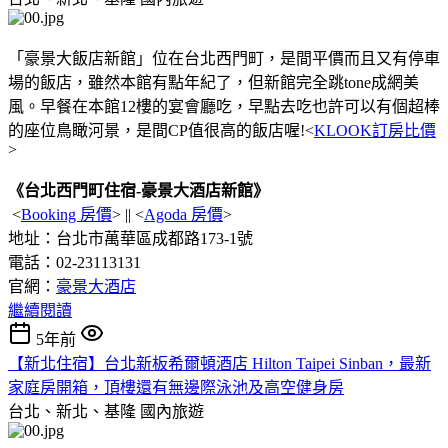
「豪景大飯店新館」位在台北西門町，是間平價而且又有停車
場的飯店，雖然本館有點年紀了，但新館完全跳tone成網美
風。早餐在本館12樓的宴會廳吃，早點去吃也許可以有個超棒
的座位鳥瞰河景，是間CP值很高的飯店喔!<
KLOOK訂房比價
>
《台北西門町住宿-豪景大酒店新館》
<
Booking 房價
> || <
Agoda 房價
>
地址：台北市萬華區成都路173-1號
電話：02-23113131
官網：
豪景大酒店
繼續閱讀
5年前
【新北住宿】台北新板希爾頓酒店 Hilton Taipei Sinban，最新
家庭房開箱，頂樓還有無邊際泳池及高空健身房
台北、新北、基隆
國內旅遊