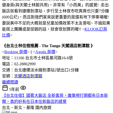
健身房(與天閣士林館共用)，非常有「小而美」的感覺! 走出
飯店就看到捷運劍潭站，步行至士林夜市吃爽爽也只要7分鐘
(600公尺)，而且對我們家來說更重要的是還有地下停車場喔!
要說美中不足的大概就是兒童加價政策不太友善啦~ 不過如果
能搭上團購或是促銷的話，就會很划算的喔!! <
KLOOK訂房
比價
>
《台北士林住宿推薦 - The Tango 天閣酒店劍潭館 》
<
Booking 房價
> || <
Agoda 房價
>
地址：11166 台北市士林區基河路16-6號
電話：02-28862999
交通：台北捷運淡水線劍潭站2號出口1分鐘
官網：
天閣酒店劍潭館
繼續閱讀
5年前
【台北住宿】國賓大飯店 全新客房，連電視打開都有日本新
聞，真的好有在日本住新飯店的感覺
台北、新北、基隆
國內旅遊