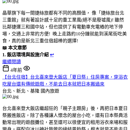
晶華旗下每一間捷絲旅都有不同的高顏值， 像「捷絲旅台北
三重館」就有著設計感十足的重工業風(絕不是廢墟風)! 雖然
比鄰捷運三和國中站，但也提供了有電動車充電樁的地下停
場，交通上非常的方便! 晚上走路約10分鐘就能到溪尾街吃美
食，真的是新北三重住宿超棒的選擇!
📖 本文章節
1. 飯店環境與設施介紹
↩
繼續閱讀
4年前
【台北住宿】台北喜來登大飯店「夏日祭」住房專案，穿浴衣
吃屋台還有傳統遊戲，不能去日本就把日本搬過來
台北、新北、基隆
國內旅遊
台北喜來登大飯店繼超狂的「親子主題房」後，再把日本夏日
祭搬進飯店，除了各種讓人懷念的屋台小吃，還有日本祭典活
動常出現的遊戲攤位，甚至還可以很便宜的租用浴衣來場和服
變身，搭配向冰川神社致敬的緣結風鈴祭，根本就是不能去日