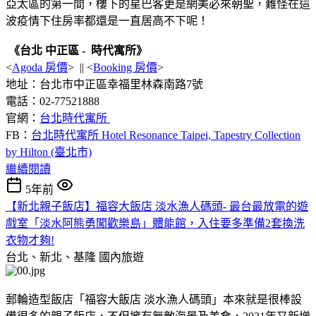
亞太區的第一間，樓下的星巴客更是網美必來朝聖，難怪在這
波疫情下住房率都還是一直居高不下呢！
《台北 中正區 - 時代寓所》
<
Agoda 房價
> || <
Booking 房價
>
地址：台北市中正區幸福里林森南路7號
電話：02-77521888
官網：
台北時代寓所
FB：
台北時代寓所 Hotel Resonance Taipei, Tapestry Collection
by Hilton (臺北市)
繼續閱讀
5年前
【新北親子飯店】福容大飯店 淡水漁人碼頭- 最台最放電的遊
戲室「淡水阿熊勇闖歡樂島」體能館，入住要多準備2套換洗
衣物才夠!
台北、新北、基隆
國內旅遊
郵輪造型飯店「福容大飯店 淡水漁人碼頭」本來就是很棒設