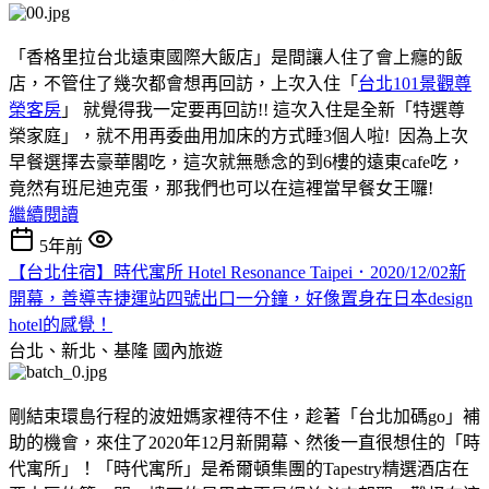
「香格里拉台北遠東國際大飯店」是間讓人住了會上癮的飯
店，不管住了幾次都會想再回訪，上次入住「
台北101景觀尊
榮客房
」 就覺得我一定要再回訪!! 這次入住是全新「特選尊
榮家庭」，就不用再委曲用加床的方式睡3個人啦! 因為上次
早餐選擇去豪華閣吃，這次就無懸念的到6樓的遠東cafe吃，
竟然有班尼迪克蛋，那我們也可以在這裡當早餐女王囉!
繼續閱讀
5年前
【台北住宿】時代寓所 Hotel Resonance Taipei．2020/12/02新
開幕，善導寺捷運站四號出口一分鐘，好像置身在日本design
hotel的感覺！
台北、新北、基隆
國內旅遊
剛結束環島行程的波妞媽家裡待不住，趁著「台北加碼go」補
助的機會，來住了2020年12月新開幕、然後一直很想住的「時
代寓所」！「時代寓所」是希爾頓集團的Tapestry精選酒店在