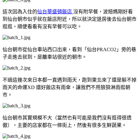
這次因為入住的
仙台華盛頓飯店
沒有附早餐，波妞媽剛好看
到仙台朝市似乎就在飯店附近，所以就決定退房後去仙台朝市
逛逛，順便看看有沒有早餐可以吃。
仙台朝市從仙台車站西口出來，看到「仙台PRACO2」旁的巷
子走進去就到，是離車站很近的朝市。
不過這幾次來日本都一直遇到雨天，跑到東北來了還是躲不掉
雨天的命運XD 還好飯店有雨傘，讓我們不用狼狽淋雨逛朝
市。
仙台朝市其實規模不大（當然也有可能是我們沒有逛得很透
徹），主要的店家都在一條街上，然後有很多生鮮蔬果。