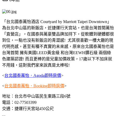
「台北國泰萬怡酒店 Courtyard by Marriott Taipei Downtown」
為台北中山區的新飯店，近捷運行天宮站，也是台灣首間萬怡
「直營店」，在國泰與萬豪雙品牌加持下，從軟體到硬體都很
到位，一點也沒有新飯店的青澀感! 尤其很喜歡一樓大廳的現
代明亮感，甚至有種不真實的未來感，原來台北國泰萬怡也是
台灣首間 擁有美國LEED黃金級 和台灣EEWH鑽石級 兩個綠
色建築認證! 而且更棒的是兒童加價政策，17歲以下不加床就
不用錢，這對我們家來說真是太棒啦!
<
台北國泰萬怡．Agoda即時房價
>
<
台北國泰萬怡．Booking即時房價
>
地址：台北市中山區民生東路三段6號
電話：02-77503399
交通：捷運行天宮站450公尺