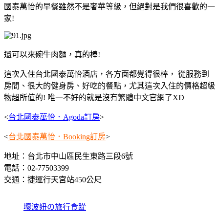
國泰萬怡的早餐雖然不是奢華等級，但絕對是我們很喜歡的一
家!
還可以來碗牛肉麵，真的棒!
這次入住台北國泰萬怡酒店，各方面都覺得很棒， 從服務到
房間、很大的健身房、好吃的餐點，尤其這次入住的價格超級
物超所值的! 唯一不好的就是沒有繁體中文官網了XD
<
台北國泰萬怡．Agoda訂房
>
<
台北國泰萬怡．Booking訂房
>
地址：台北市中山區民生東路三段6號
電話：02-77503399
交通：捷運行天宮站450公尺
壞波妞の旅行食踨