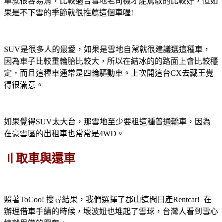
車就很容易滑，比較適合雪地老司機才能駕馭的比較好，但如
果是不下雪的季節就很推薦這個車喔!
SUV是很多人的最愛，如果是雪地自駕就很建議選這種車，
因為車子比較重輪胎比較大，所以在結冰的的路面上會比較穩
定，而且這種車通常是四輪驅動車。上次開這台CX去藏王覺
得很滿意。
如果覺得SUV太大台，那雪地至少要租這種普通轎車，因為
在豪雪區的出租車也常常是4WD。
〢取車與還車
照著ToCoo! 搜尋結果，我們選擇了郡山這間日產Rentcar! 在
辦理借車手續的時候，壞波妞也堆起了雪球，台灣人看到雪心