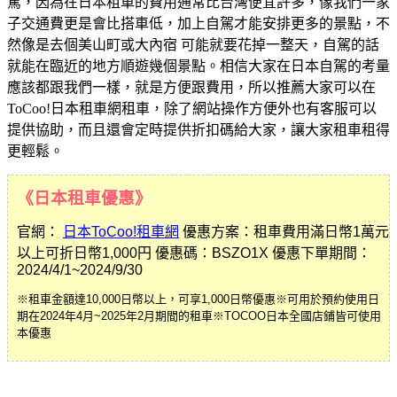
駕，因為在日本租車的費用通常比台灣便宜許多，像我們一家
子交通費更是會比搭車低，加上自駕才能安排更多的景點，不
然像是去個美山町或大內宿 可能就要花掉一整天，自駕的話
就能在臨近的地方順遊幾個景點。相信大家在日本自駕的考量
應該都跟我們一樣，就是方便跟費用，所以推薦大家可以在
ToCoo!日本租車網租車，除了網站操作方便外也有客服可以
提供協助，而且還會定時提供折扣碼給大家，讓大家租車租得
更輕鬆。
《日本租車優惠》
官網：
日本ToCoo!租車網
優惠方案：租車費用滿日幣1萬元
以上可折日幣1,000円 優惠碼：BSZO1X 優惠下單期間：
2024/4/1~2024/9/30
※租車金額達
10,000
日幣以上，可享
1,000
日幣優惠※可用於預約使用日
期在
2024
年
4
月
~2025
年
2
月期間的租車※
TOCOO
日本全國店鋪皆可使用
本優惠