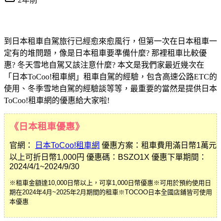
到日本租車自駕旅行已經愈來愈風行，但第一次在日本租車一
定有的堆問題，像是日本租車要準備什麼? 那裡租車比較優
惠? 冬天雪地自駕又該注意什麼? 本文是我們家最近幾次在
「日本ToCoo!租車網」租車自駕的經驗，包含高速公路ETC的
使用、冬季雪地自駕的經驗談等等，最重要的當然是提供日本
ToCoo!租車網的優惠給大家啦!
《日本租車優惠》
官網：
日本ToCoo!租車網
優惠方案：租車費用滿日幣1萬元
以上可折日幣1,000円 優惠碼：BSZO1X 優惠下單期間：
2024/4/1~2024/9/30
※租車金額達
10,000
日幣以上，可享
1,000
日幣優惠※可用於預約使用日
期在
2024
年
4
月
~2025
年
2
月期間的租車※
TOCOO
日本全國店鋪皆可使用
本優惠