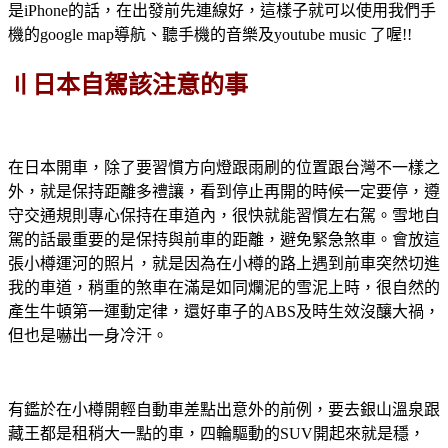
是iPhone的話，在出發前先連線好，這樣子就可以使用我們手
機的google map導航、聽手機的音樂及youtube music 了喔!!
〢日本自駕該注意的事
在日本開車，除了要習慣方向燈跟雨刷的位置跟台灣不一樣之
外，就是保持距離多禮讓，看到停止再開的時候一定要停，遵
守交通規則專心保持在車道內，很快就能習慣左右駕。雪地自
駕的話最重要的是保持與前車的距離，避免緊急煞車。會放這
張小樽運河的照片，就是因為在小樽的路上遇到前車突然切進
我的車道，稍重的煞車在滿是如同爛泥的雪泥上時，很自然的
產生牛頓第一運動定律，還好車子的ABS及時生效沒釀大禍，
但也是嚇出一身冷汗。
有鑑於在小樽開輕自動車差點出意外的前例，要去銀山溫泉跟
藏王都是租稍大一點的車，四輪驅動的SUV開起來就是穩，