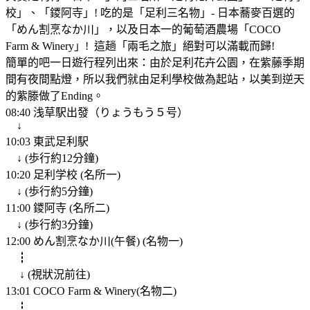
校」、「鑁阿寺」! 吃的是「足利三名物」- 日本蕎麥百選的
「めん割烹なか川」，以及日本一的葡萄酒農場「COCO
Farm & Winery」! 這趟「兩毛之旅」絕對可以滿載而歸!
簡單的吧一日遊行程列出來：由於足利花卉公園，在紫藤季期
間有夜間點燈，所以我們就由足利學校做為起站，以美到逆天
的紫滕做了Ending。
08:40 浅草駅出發（りょうもう５号）
↓
10:03 東武足利駅
↓ (歩行約12分鐘)
10:20 足利学校 (名所一)
↓ (歩行約5分鐘)
11:00 鑁阿寺 (名所二)
↓ (歩行約3分鐘)
12:00 めん割烹なか川(午餐) (名物一)
┇
↓ (視狀況前往)
13:01 COCO Farm & Winery(名物二)
┇