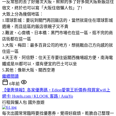
一反常態的去了好幾次大阪，默默的多了好多間大阪新飯店住
宿文，終於也可以寫「大阪住宿懶人包」了!
大致上分為幾個地區：
1.環球影城：要玩到關門再回飯店的，當然就是住在環球影城
週邊，而且這區的飯店很親子又不貴
2.難波、心齋橋、日本橋：黑門市場也在這一區，逛不完的商
店街都在這一區
3.大阪、梅田：最多百貨公司的地方，想挑戰自己方向感的就
住這一區
4.天王寺．阿倍野：住天王寺要往返關西機場超方便，南海電
鐵或是JR都可以，還有便宜的巴士可以坐
5.其他：像新大阪、關西空港
繼續閱讀
6年前
【優惠情報】各家優惠碼，Edion愛電王折價券|飛買家wifi上
網卡| Hotels.com | KLOOK 客路 | AsiaYo
行程與懶人包
國外旅遊
每次出國常常臨時要找優惠券，覺得好麻煩，乾脆自己整理一