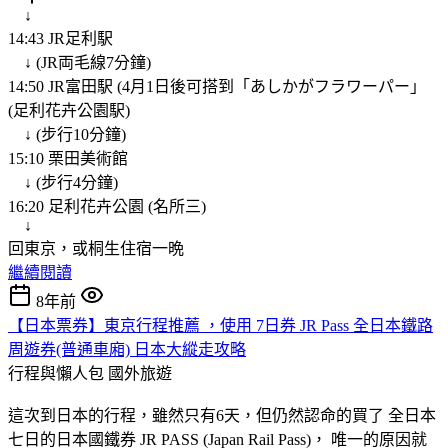
↓
14:43 JR足利駅
↓ (JR両毛線7分鐘)
14:50 JR富田駅 (4月1日後可搭到「あしかがフラワーパー」
(足利花卉公園駅)
↓ (步行10分鐘)
15:10 栗田美術館
↓ (步行4分鐘)
16:20 足利花卉公園 (名所三)
↓
回東京，或桐生住宿一晩
繼續閱讀
8年前
【日本票券】東京行程推薦 ，使用 7日券 JR Pass 全日本鐵路
周遊券(普通車廂) 日本大縱走攻略
行程與懶人包
國外旅遊
這次到日本的行程，雖然只有6天，但仍然認命的買了 全日本
七日的日本國鐵券 JR PASS (Japan Rail Pass)， 唯一的原因就