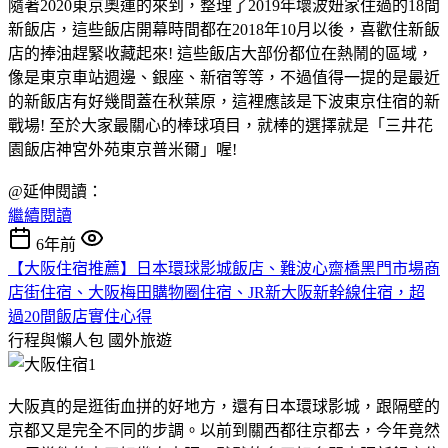
隨著2020東京奧運的來到，整理了2019年壞波妞家住過的18間
新飯店，這些飯店開幕時間都在2018年10月以後，喜歡住新飯
店的捧油趕緊收藏起來! 這些飯店大部份都位在熱鬧的區域，
像是東京車站週邊、銀座、新宿等等，不過值得一提的是最近
的新飯店有好幾間蓋在秋葉原，這裡應該是下波東京住宿的新
戰場! 至於大家最關心的棒球項目，就棒的選擇就是「三井花
園飯店神宮外苑東京普米爾」喔!
@延伸閱讀：
繼續閱讀
6年前
【大阪住宿推薦】日本環球影城飯店、難波心齋橋黑門市場商
店街住宿、大阪梅田購物圈住宿、JR新大阪新幹線住宿，超
過20間飯店實住心得
行程與懶人包
國外旅遊
大阪真的是逛街血拼的好地方，還有日本環球影城，跟隔壁的
京都又是完全不同的步調。以前到關西都往京都去，今年竟然