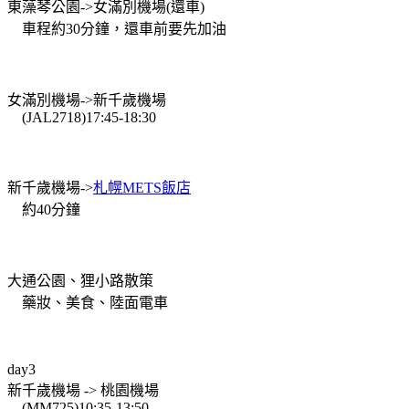
東藻琴公園->女滿別機場(還車)
車程約30分鐘，還車前要先加油
女滿別機場->新千歲機場
(JAL2718)17:45-18:30
新千歲機場->
札幌METS飯店
約40分鐘
大通公園、狸小路散策
藥妝、美食、陸面電車
day3
新千歲機場 -> 桃園機場
(MM725)10:35-13:50