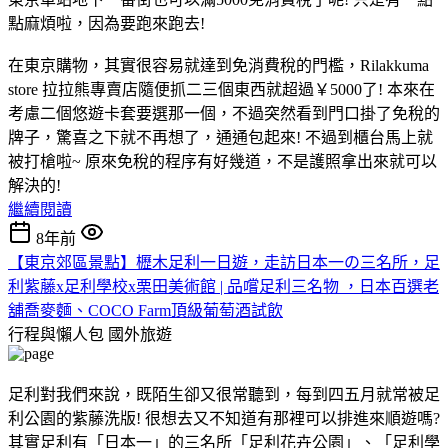
點麻煩啦，因為要跑來跑去!
在東京購物，其實很容易就達到免消費稅的門檻，Rilakkuma
store 拉拉熊專賣店隨便抓二三個東西就超過￥5000了! 本來在
考慮二個悠遊卡套要選那一個，不過突然看到門口掛了免稅的
牌子，驚喜之下就不再想了，通通包起來! 不過到櫃台馬上就
被打槍啦~ 原來免稅的程序有好幾道，不是護照拿出來就可以
解決的!
繼續閱讀
8年前
【東京郊區景點】櫪木足利一日遊，走訪日本一の三名所，足
利紫藤x足利學校x栗田美術館 | 品嚐足利三名物 ，日本百選老
舖喬麥麵、COCO Farm頂級葡萄酒試飲
行程與懶人包
國外旅遊
足利對我們來說，既陌生卻又很常聽到，每到四五月就常被足
利公園的紫藤洗版! 很想去又不知道有那裡可以排進來順遊嗎?
其實足利有「日本一」的三名所「足利花卉公園」、「足利學