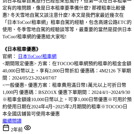
到日本租車自駕旅行已經愈來愈風行，但第一次在日本租車一
定有的堆問題，像是日本租車要準備什麼? 那裡租車比較優
惠? 冬天雪地自駕又該注意什麼? 本文是我們家最近幾次在
「日本ToCoo!租車網」租車自駕的經驗，包含高速公路ETC的
使用、冬季雪地自駕的經驗談等等，最重要的當然是提供日本
ToCoo!租車網的優惠給大家啦!
《日本租車優惠》
官網：
日本ToCoo!租車網
<期間限定優惠> 方案：在TOCOO租車網預約租車的租金金額
40,000日幣以上，享有2,000日幣折扣 優惠碼：4M2126 下單期
間：2024/05/23-2024/07/07
<一般優惠> 優惠方案：租車費用滿日幣1萬元以上可折日幣
1,000円 優惠碼：BSZO1X 優惠下單期間：2024/4/1~2024/9/30
※租車金額達10,000日幣以上，可享1,000日幣優惠※可用於預
約使用日期在2024年4月~2025年2月期間的租車※TOCOO日
本全國店鋪皆可使用本優惠
繼續閱讀
2年前