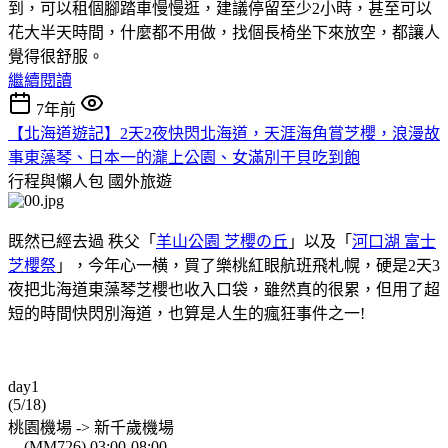
到，可以租個腳踏車慢慢逛，建議停留至少2小時，甚至可以
花大半天時間，什麼都不用做，找個長椅坐下來放空，都讓人
覺得很舒服。
繼續閱讀
7年前
【北海道遊記】2天2夜快閃北海道，天涯海角賞芝櫻，浪漫故
事東藻琴、日本一的瀧上公園、女滿別干貝吃到飽
行程與懶人包
國外旅遊
既然已經去過 秩父「
羊山公園 芝櫻の丘
」以及「
河口湖 富士
芝櫻祭
」，今年心一横，買了樂桃紅眼航班飛札幌，硬是2天3
夜把北海道東藻琴芝櫻也收入口袋，雖然真的很累，但用了超
短的時間快閃別海道，也算是人生的瘋狂事件之一!
day1
(5/18)
桃園機場 -> 新千歲機場
(MM726) 03:00-08:00