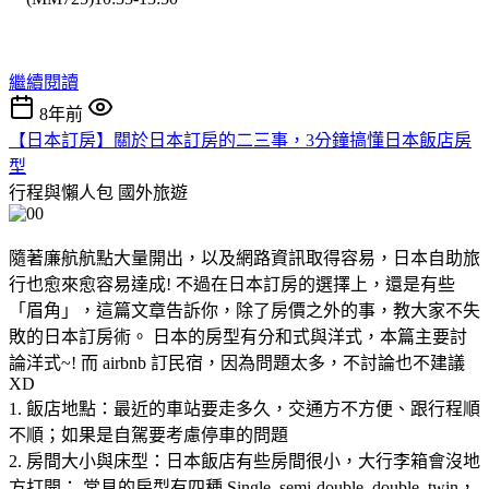
繼續閱讀
8年前
【日本訂房】關於日本訂房的二三事，3分鐘搞懂日本飯店房
型
行程與懶人包
國外旅遊
隨著廉航航點大量開出，以及網路資訊取得容易，日本自助旅
行也愈來愈容易達成! 不過在日本訂房的選擇上，還是有些
「眉角」，這篇文章告訴你，除了房價之外的事，教大家不失
敗的日本訂房術。 日本的房型有分和式與洋式，本篇主要討
論洋式~! 而 airbnb 訂民宿，因為問題太多，不討論也不建議
XD
1. 飯店地點：最近的車站要走多久，交通方不方便、跟行程順
不順；如果是自駕要考慮停車的問題
2. 房間大小與床型：日本飯店有些房間很小，大行李箱會沒地
方打開； 常見的房型有四種 Single, semi-double, double, twin，