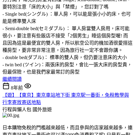
要特別注意「床的大小」與「禁煙」，您訂對了嗎
- Single bed(シングル) ：單人房，可以能是張小小的床，也可
能是標準雙人床
- Semi-double bed(セミダブル) ： 單人房當雙人房用，床可能
很小，要注意有些飯店不接受「2個男生」睡這個房型喔! 而
且因為這是最便宜的雙人房，所以航空公司的機加酒很愛搭這
種房型，要非常非常注意，因為旅行社一定不會跟你講。
- double bed(ダブル)： 標準的雙人房，但仍要注意床的大小
- twin bed (ツイン)：兩張床的房型，會比一張大床的房型貴，
但最保險，也是我們家最常訂的房型
繼續閱讀
8年前
【遊】【東京】東京車站地下街 東京駅一番街，免稅教學與
行李寄放寄送地點
行程與懶人包
國外旅遊
日本購物免稅的門檻越來越低，而且參與的店家越來越多，連
東京車站地下一番街也可以滿5000免消費稅了呢! 只是有一點