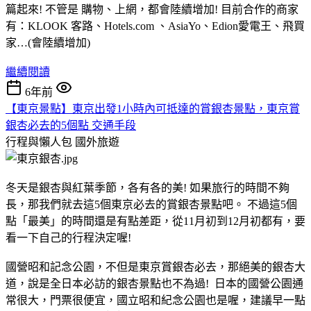
篇起來! 不管是 購物、上網，都會陸續增加! 目前合作的商家
有：KLOOK 客路、Hotels.com 、AsiaYo、Edion愛電王、飛買
家…(會陸續增加)
繼續閱讀
6年前
【東京景點】東京出發1小時內可抵達的賞銀杏景點，東京賞
銀杏必去的5個點 交通手段
行程與懶人包
國外旅遊
冬天是銀杏與紅葉季節，各有各的美! 如果旅行的時間不夠
長，那我們就去這5個東京必去的賞銀杏景點吧。 不過這5個
點「最美」的時間還是有點差距，從11月初到12月初都有，要
看一下自己的行程決定喔!
國營昭和記念公園，不但是東京賞銀杏必去，那絕美的銀杏大
道，說是全日本必訪的銀杏景點也不為過! 日本的國營公園通
常很大，門票很便宜，國立昭和紀念公園也是喔，建議早一點