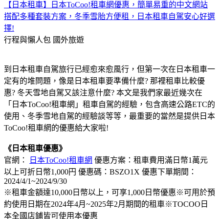
【日本租車】日本ToCoo!租車網優惠，簡單易重的中文網站
搭配多種套裝方案，冬季雪胎方便租，日本租車自駕安心好選
擇!
行程與懶人包
國外旅遊
到日本租車自駕旅行已經愈來愈風行，但第一次在日本租車一
定有的堆問題，像是日本租車要準備什麼? 那裡租車比較優
惠? 冬天雪地自駕又該注意什麼? 本文是我們家最近幾次在
「日本ToCoo!租車網」租車自駕的經驗，包含高速公路ETC的
使用、冬季雪地自駕的經驗談等等，最重要的當然是提供日本
ToCoo!租車網的優惠給大家啦!
《日本租車優惠》
官網：
日本ToCoo!租車網
優惠方案：租車費用滿日幣1萬元
以上可折日幣1,000円 優惠碼：BSZO1X 優惠下單期間：
2024/4/1~2024/9/30
※租車金額達10,000日幣以上，可享1,000日幣優惠※可用於預
約使用日期在2024年4月~2025年2月期間的租車※TOCOO日
本全國店鋪皆可使用本優惠