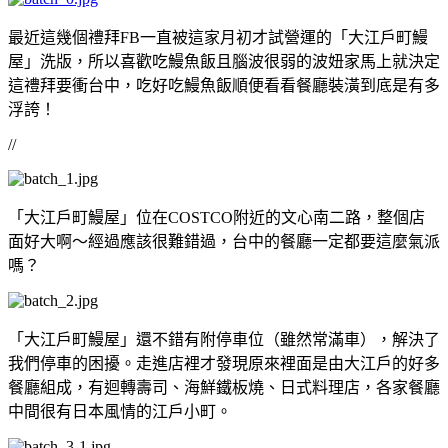
最近這幾個禮拜FB一直被這家月初才試營運的「大江戶町鰻
屋」洗版，所以喜歡吃鰻魚飯且腦波很弱的波妞家馬上就決定
這禮拜要衝台中，吃好吃鰻魚飯順便看看餐廳裝潢到底是有多
浮誇！
//
「大江戶町鰻屋」位在COSTCO附近的文心南二路，整個店
面好大啊～經過應該很難錯過，台中的餐廳一定都要這麼氣派
嗎？
「大江戶町鰻屋」還不錯有附停車位（雖然常滿車），解決了
我們停車的困擾。走進店裡才發現原來裡面是由大江戶的好多
餐廳組成，有迴轉壽司、海鮮鐵板燒、日式料理店，各家餐廳
中間很有日本風情的江戶小町。