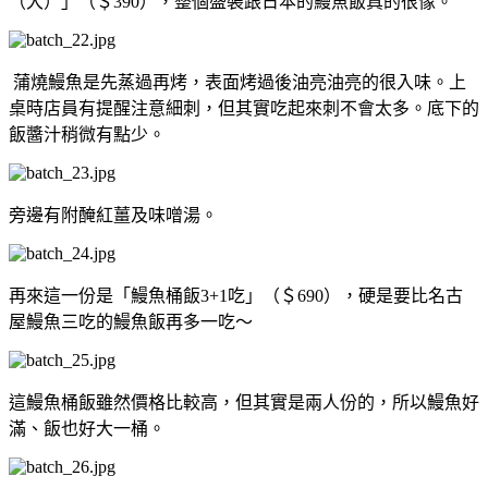
（大）」（＄390），整個盛裝跟日本的鰻魚飯真的很像。
蒲燒鰻魚是先蒸過再烤，表面烤過後油亮油亮的很入味。上
桌時店員有提醒注意細刺，但其實吃起來刺不會太多。底下的
飯醬汁稍微有點少。
旁邊有附醃紅薑及味噌湯。
再來這一份是「鰻魚桶飯3+1吃」（＄690），硬是要比名古
屋鰻魚三吃的鰻魚飯再多一吃～
這鰻魚桶飯雖然價格比較高，但其實是兩人份的，所以鰻魚好
滿、飯也好大一桶。