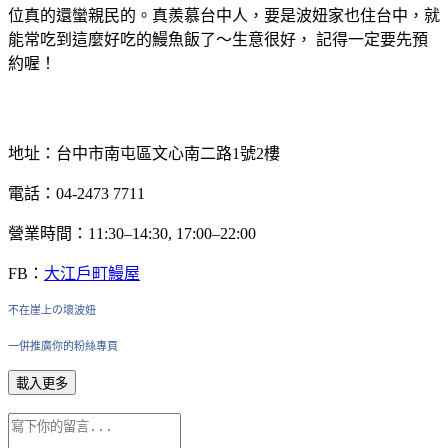
位真的還蠻親民的。真羨慕台中人，要是波妞家也住台中，就
能常吃到這麼好吃的鰻魚飯了～生意很好， 記得一定要先預
約喔！
地址：台中市南屯區文心南二路1號2樓
電話：04-2473 7711
營業時間：11:30–14:30, 17:00–22:00
FB：
大江戶町鰻屋
不在崖上の壞波妞
一併推廣你的粉絲專頁
載入更多