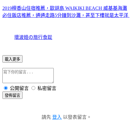
2019檀香山住宿推薦，歐胡島 WAIKIKI BEACH 威基基海灘
必住飯店推薦，通通走路5分鐘到沙灘，甚至下樓就是太平洋
壞波妞の旅行食踨
載入更多
公開留言
私密留言
發佈留言
請先
登入
以發表留言。