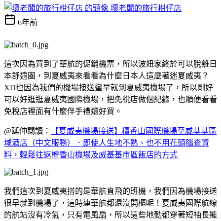
壞老闆的旅行柑仔店
6年前
這次因為買到了華航的促銷機票，所以波妞家終於可以脫離日
本舒適圈，到夏威夷來看看為什麼日本人這麼著迷夏威夷？
XD也因為我們的機場接送蠻早就到夏威夷機場了，所以剛好
可以好逛逛夏威夷國際機場，把免稅店做個紀錄，也順便看看
免稅店裡面有什麼伴手禮還好買。
@延伸閱讀：
【夏威夷機場接送】檀香山國際機場至威基基區
域酒店（中文服務）．即使人生地不熟、也不用花頭腦查資
料，輕鬆往返檀香山機場及威基基市區飯店的方式
我們這次到夏威夷搭的是華航直飛的班機，我們因為機場接送
很早就到機場了，這時連華航都還沒開櫃呢！夏威夷國際航線
的航站沒有冷氣，只有電風扇，所以這些地勤都穿著短袖長褲