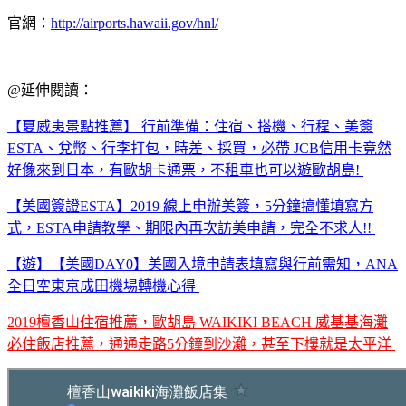
官網：
http://airports.hawaii.gov/hnl/
@延伸閱讀：
【夏威夷景點推薦】 行前準備：住宿、搭機、行程、美簽
ESTA、兌幣、行李打包，時差、採買，必帶 JCB信用卡竟然
好像來到日本，有歐胡卡通票，不租車也可以遊歐胡島!
【美國簽證ESTA】2019 線上申辦美簽，5分鐘搞懂填寫方
式，ESTA申請教學、期限內再次訪美申請，完全不求人!!
【遊】【美國DAY0】美國入境申請表填寫與行前需知，ANA
全日空東京成田機場轉機心得
2019檀香山住宿推薦，歐胡島 WAIKIKI BEACH 威基基海灘
必住飯店推薦，通通走路5分鐘到沙灘，甚至下樓就是太平洋